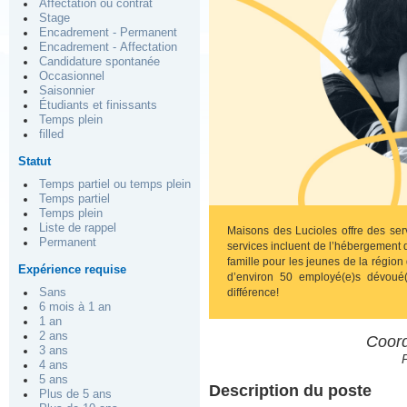
Affectation ou contrat
Stage
Encadrement - Permanent
Encadrement - Affectation
Candidature spontanée
Occasionnel
Saisonnier
Étudiants et finissants
Temps plein
filled
Statut
Temps partiel ou temps plein
Temps partiel
Temps plein
Liste de rappel
Maisons des Lucioles offre des ser
Permanent
services incluent de l’hébergement 
famille pour les jeunes de la région
Expérience requise
d’environ 50 employé(e)s dévoué(
Sans
différence!
6 mois à 1 an
1 an
2 ans
Coord
3 ans
4 ans
5 ans
Description du poste
Plus de 5 ans