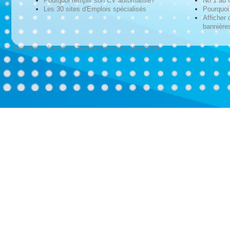
Pourquoi remplir son CV automatisé?
No 1 au
Les 30 sites d'Emplois spécialisés
Pourquoi 
Afficher 
bannières
Tous droits réservés © Techno-Communication 2026