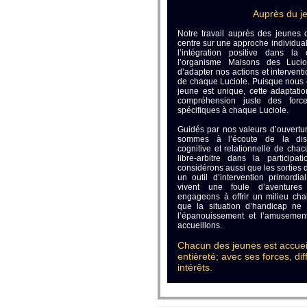
Auprès du j
Notre travail auprès des jeunes 
centre sur une approche individual
l’intégration positive dans la
l’organisme Maisons des Lucio
d’adapter nos actions et interven
de chaque Luciole. Puisque nous
jeune est unique, cette adaptati
compréhension juste des force
spécifiques à chaque Luciole.
Guidés par nos valeurs d’ouvertur
sommes à l’écoute de la dispo
cognitive et relationnelle de chacu
libre-arbitre dans la participat
considérons aussi que les sorties
un outil d’intervention primordi
vivent une foule d’aventures
engageons à offrir un milieu chal
que la situation d’handicap ne
l’épanouissement et l’amuseme
accueillons.
Chacun des jeunes est accuei
entièreté; avec ses forces, dif
intérêts.