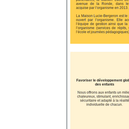
avenue de la Ronde, dans le q
acquise par l’organisme en 2013.
La Maison Lucie-Bergeron est le 
ouvert par l’organisme. Elle a
l’équipe de gestion ainsi que la
l’organisme (services de répits,
l’école et journées pédagogiques
Favoriser le développement glo
des enfants
Nous offrons aux enfants un mili
chaleureux, stimulant, enrichissan
sécuritaire et adapté à la réalit
individuelle de chacun.