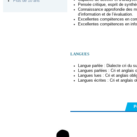
Plus de 10 ans
Pensée critique, esprit de synthè
Connaissance approfondie des mét
d’information et de l’évaluation.
Excellentes compétences en co
Excellentes compétences en info
LANGUES
Langue parlée : Dialecte cri du s
Langues parlées : Cri et anglais o
Langues lues : Cri et anglais oblig
Langues écrites : Cri et anglais ob
P