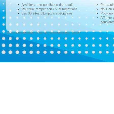
Améliorer ses conditions de travail
Partenai
Pourquoi remplir son CV automatisé?
No 1 au
Les 30 sites d'Emplois spécialisés
Pourquoi 
Afficher 
bannières
Tous droits réservés © Techno-Communication 2026