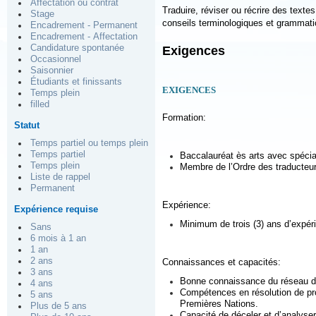
Affectation ou contrat
Traduire, réviser ou récrire des texte
Stage
conseils terminologiques et grammati
Encadrement - Permanent
Encadrement - Affectation
Candidature spontanée
Exigences
Occasionnel
Saisonnier
Étudiants et finissants
EXIGENCES
Temps plein
filled
Formation:
Statut
Temps partiel ou temps plein
Temps partiel
Baccalauréat ès arts avec spécial
Temps plein
Membre de l’Ordre des traducteur
Liste de rappel
Permanent
Expérience:
Expérience requise
Minimum de trois (3) ans d’expé
Sans
6 mois à 1 an
1 an
2 ans
Connaissances et capacités:
3 ans
Bonne connaissance du réseau de
4 ans
Compétences en résolution de pro
5 ans
Premières Nations.
Plus de 5 ans
Capacité de déceler et d’analyser 