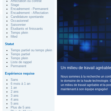
Affectation ou contrat
Stage
Encadrement - Permanent
Encadrement - Affectation
Candidature spontanée
Occasionnel
Saisonnier
Étudiants et finissants
Temps plein
filled
Statut
Temps partiel ou temps plein
Temps partiel
Temps plein
Liste de rappel
Permanent
Un milieu de travail agréabl
Expérience requise
Nous sommes à la recherche un contrô
Sans
le domaine de la haute technologie. Ce
6 mois à 1 an
un milieu de travail agréable et la po
1 an
maintenant à son équipe engagée!
2 ans
3 ans
4 ans
5 ans
Plus de 5 ans