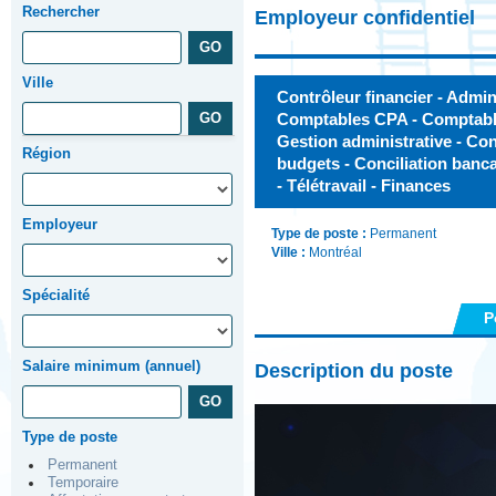
Rechercher
Employeur confidentiel
Ville
Contrôleur financier - Admini
Comptables CPA - Comptables
Gestion administrative - Con
Région
budgets - Conciliation bancai
- Télétravail - Finances
Employeur
Type de poste :
Permanent
Ville :
Montréal
Spécialité
P
Salaire minimum (annuel)
Description du poste
Type de poste
Permanent
Temporaire