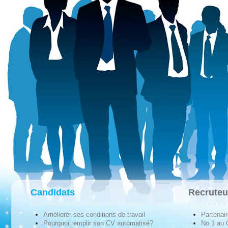
Candidats
Recruteu
Améliorer ses conditions de travail
Partenai
Pourquoi remplir son CV automatisé?
No 1 au