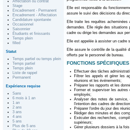
Affectation ou contrat
Stage
Elle est responsable du fonctionnement
Encadrement - Permanent
assure le suivi des décisions du dire
Encadrement - Affectation
Candidature spontanée
Elle traite les requêtes acheminées
Occasionnel
demandes. Elle règle des situations p
Saisonnier
cadre ou dirige les demandes aux per
Étudiants et finissants
Temps plein
Elle est appelée à assister un cadre s
filled
Elle assure le contrôle de la qualité
Statut
offerts par le personnel de bureau.
Temps partiel ou temps plein
FONCTIONS SPÉCIFIQUES
Temps partiel
Temps plein
Effectuer des tâches administrati
Liste de rappel
Filtrer les appels et gérer les
Permanent
réunions et les événements;
Préparer les rapports et les donn
Expérience requise
Former et superviser les autres 
Sans
employés;
6 mois à 1 an
Analyser des notes de service, 
1 an
l'intention des cadres de directi
2 ans
Préparer l'ordre du jour des réun
3 ans
Rédiger des minutes et des comp
4 ans
Exécuter des recherches, compil
5 ans
supérieurs;
Plus de 5 ans
Gérer plusieurs dossiers à la foi