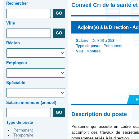
Rechercher
Conseil Cri de la santé e
Ville
Adjoint(e) à la Direction - Ad
Salaire :
De 30$ à 35$
Région
Type de poste :
Permanent
Ville :
Montreal
Employeur
Spécialité
P
Salaire minimum (annuel)
Description du poste
Type de poste
Personne qui assiste un cadre supé
Permanent
accomplit des travaux de secrétar
Temporaire
programmes reliés à la direction.