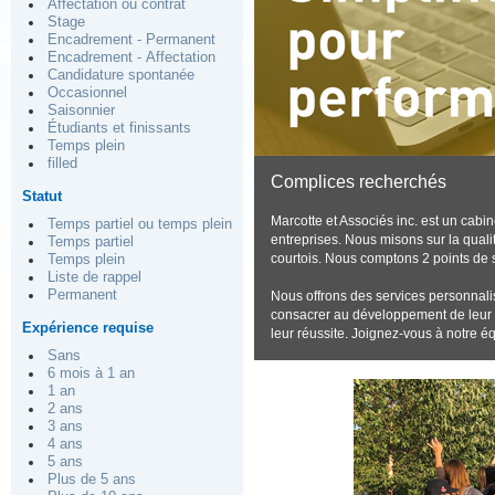
Affectation ou contrat
Stage
Encadrement - Permanent
Encadrement - Affectation
Candidature spontanée
Occasionnel
Saisonnier
Étudiants et finissants
Temps plein
filled
Complices recherchés
Statut
Marcotte et Associés inc. est un cabin
Temps partiel ou temps plein
entreprises. Nous misons sur la qualit
Temps partiel
courtois. Nous comptons 2 points de se
Temps plein
Liste de rappel
Permanent
Nous offrons des services personnalis
consacrer au développement de leur e
Expérience requise
leur réussite. Joignez-vous à notre é
Sans
6 mois à 1 an
1 an
2 ans
3 ans
4 ans
5 ans
Plus de 5 ans