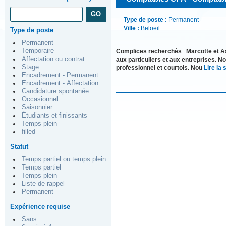
Type de poste :
Permanent
Ville :
Beloeil
Type de poste
Permanent
Temporaire
Complices recherchés Marcotte et Asso
Affectation ou contrat
aux particuliers et aux entreprises. N
Stage
professionnel et courtois. Nou
Lire la s
Encadrement - Permanent
Encadrement - Affectation
Candidature spontanée
Occasionnel
Saisonnier
Étudiants et finissants
Temps plein
filled
Statut
Temps partiel ou temps plein
Temps partiel
Temps plein
Liste de rappel
Permanent
Expérience requise
Sans