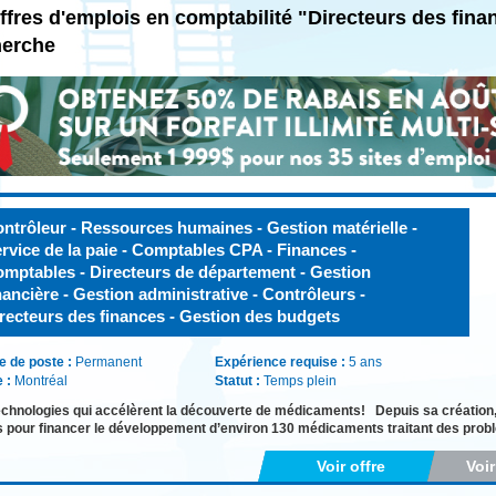
ffres d'emplois en comptabilité "Directeurs des fin
herche
ntrôleur - Ressources humaines - Gestion matérielle -
rvice de la paie - Comptables CPA - Finances -
mptables - Directeurs de département - Gestion
nancière - Gestion administrative - Contrôleurs -
recteurs des finances - Gestion des budgets
e de poste :
Permanent
Expérience requise :
5 ans
e :
Montréal
Statut :
Temps plein
chnologies qui accélèrent la découverte de médicaments! Depuis sa création
s pour financer le développement d’environ 130 médicaments traitant des pro
Voir offre
Voi