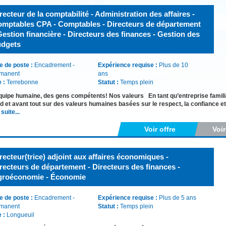
recteur de la comptabilité - Administration des affaires -
mptables CPA - Comptables - Directeurs de département
Gestion financière - Directeurs des finances - Gestion des
udgets
e de poste :
Encadrement -
Expérience requise :
Plus de 10
manent
ans
e :
Terrebonne
Statut :
Temps plein
uipe humaine, des gens compétents! Nos valeurs En tant qu’entreprise familia
d et avant tout sur des valeurs humaines basées sur le respect, la confiance et 
 suite...
Voir offre
Voi
recteur(trice) adjoint aux affaires économiques -
recteurs de département - Directeurs des finances -
groéconomie - Économie
e de poste :
Encadrement -
Expérience requise :
Plus de 5 ans
manent
Statut :
Temps plein
e :
Longueuil