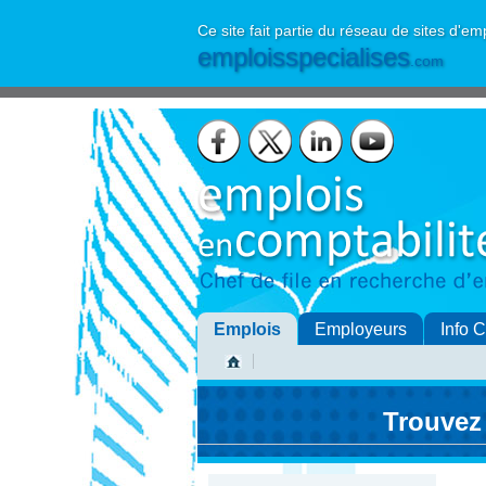
Ce site fait partie du réseau de sites d'em
emploisspecialises
.com
Emplois
Employeurs
Info 
Trouvez