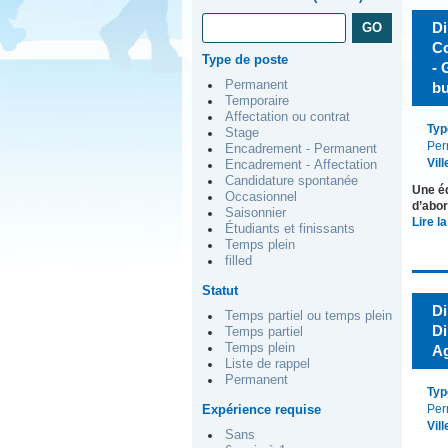
Di
Co
Type de poste
- 
Permanent
b
Temporaire
Affectation ou contrat
Typ
Stage
Per
Encadrement - Permanent
Vill
Encadrement - Affectation
Candidature spontanée
Une éq
Occasionnel
d’abor
Saisonnier
Lire la
Étudiants et finissants
Temps plein
filled
Statut
Di
Temps partiel ou temps plein
Di
Temps partiel
Temps plein
A
Liste de rappel
Permanent
Typ
Expérience requise
Per
Vill
Sans