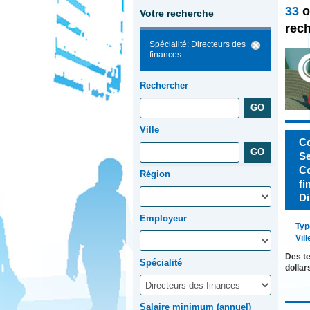
33
o
Votre recherche
rec
Spécialité: Directeurs des
finances
Rechercher
Ville
Co
Se
Co
Région
fi
Di
Employeur
Typ
Vill
Des te
Spécialité
dollar
Salaire minimum (annuel)