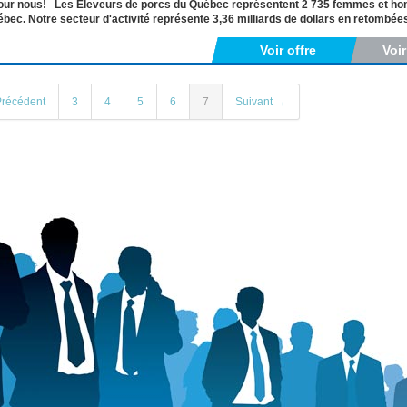
our nous! Les Éleveurs de porcs du Québec représentent 2 735 femmes et hom
bec. Notre secteur d'activité représente 3,36 milliards de dollars en retomb
Voir offre
Voi
récédent
3
4
5
6
7
Suivant →