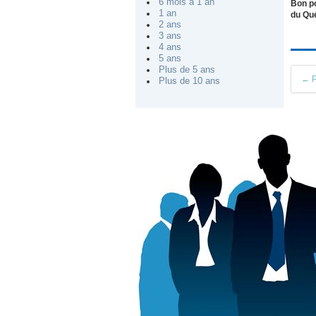
6 mois à 1 an
Bon p
1 an
du Qué
2 ans
3 ans
4 ans
5 ans
Plus de 5 ans
← P
Plus de 10 ans