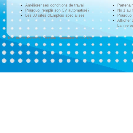
Améliorer ses conditions de travail
Partenai
Pourquoi remplir son CV automatisé?
No 1 au
Les 30 sites d'Emplois spécialisés
Pourquoi 
Afficher 
bannières
Tous droits réservés © Techno-Communication 2026