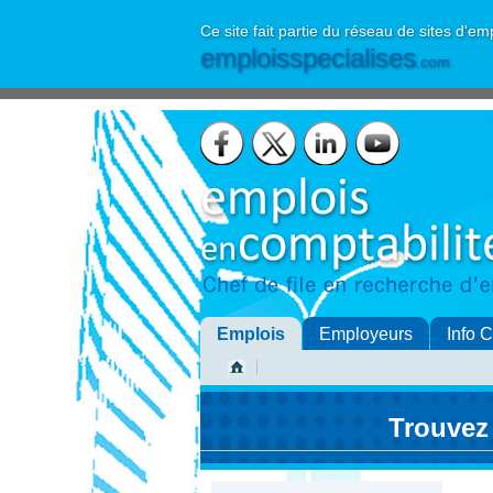
Ce site fait partie du réseau de sites d'em
emploisspecialises
.com
Emplois
Employeurs
Info 
Trouvez