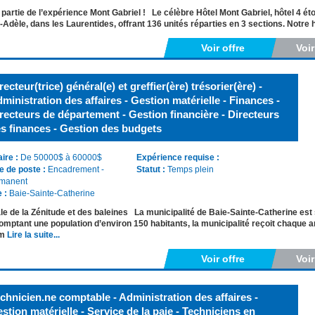
 partie de l’expérience Mont Gabriel ! Le célèbre Hôtel Mont Gabriel, hôtel 4 
-Adèle, dans les Laurentides, offrant 136 unités réparties en 3 sections. Notre 
Voir offre
Voi
recteur(trice) général(e) et greffier(ère) trésorier(ère) -
ministration des affaires - Gestion matérielle - Finances -
recteurs de département - Gestion financière - Directeurs
s finances - Gestion des budgets
aire :
De 50000$ à 60000$
Expérience requise :
e de poste :
Encadrement -
Statut :
Temps plein
manent
e :
Baie-Sainte-Catherine
le de la Zénitude et des baleines La municipalité de Baie-Sainte-Catherine est
omptant une population d’environ 150 habitants, la municipalité reçoit chaque a
em
Lire la suite...
Voir offre
Voi
chnicien.ne comptable - Administration des affaires -
stion matérielle - Service de la paie - Techniciens en