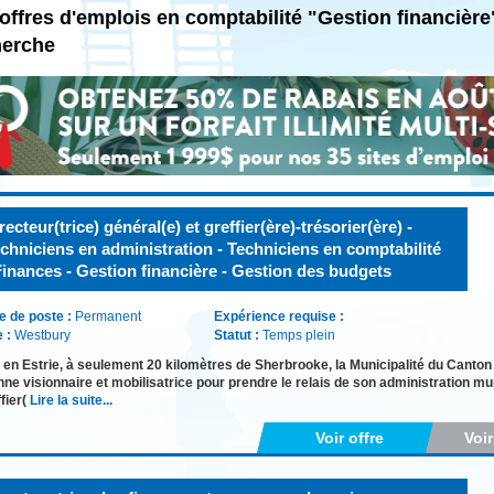
offres d'emplois en comptabilité "Gestion financièr
herche
recteur(trice) général(e) et greffier(ère)-trésorier(ère) -
chniciens en administration - Techniciens en comptabilité
Finances - Gestion financière - Gestion des budgets
e de poste :
Permanent
Expérience requise :
e :
Westbury
Statut :
Temps plein
 en Estrie, à seulement 20 kilomètres de Sherbrooke, la Municipalité du Canton
ne visionnaire et mobilisatrice pour prendre le relais de son administration muni
ffier(
Lire la suite...
Voir offre
Voi