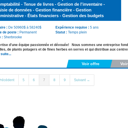
mptabilité - Tenue de livres - Gestion de l'inventaire -
isie de données - Gestion financière - Gestion
ministrative - États financiers - Gestion des budgets
aire :
De 50960$ à 58240$
Expérience requise :
5 ans
e de poste :
Permanent
Statut :
Temps plein
e :
Sherbrooke
rtise d'une équipe passionnée et dévouée! Nous sommes une entreprise fondé
les, de plants potagers et de fines herbes en serres et qui distribue aux centr
 suite...
Voir offre
Voi
récédent
5
6
7
8
9
Suivant →