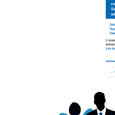
co
Sa
ad
Sal
Typ
Vill
L'expe
annuel
Lire la
← P