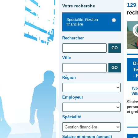
129
Votre recherche
rec
Spécialité: Gestion
financière
Rechercher
Ville
Di
Te
- 
Région
Typ
Vill
Employeur
Située
person
et gre
Spécialité
Salaire minimum (annuel)