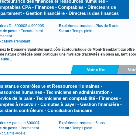
recteur.trice des finances et ressources humaines -
mptables CPA - Finances - Comptables - Directeurs de
partement - Gestion financière - Directeurs des finances
aire :
De 80000$ à 90000$
Expérience requise :
Plus de 5 ans
e de poste :
Encadrement -
Statut :
Temps plein
manent
e :
Mont-Tremblant
nez le Domaine Saint-Bernard, pôle écotouristique de Mont-Tremblant qui offre a
de nature protégée pour pratiquer une myriade d’activités en plein air, tant spo
 suite...
Voir offre
Voi
sistant.e contrôleur.e et Ressources Humaines -
ssources humaines - Techniciens en administration -
rvice de la paie - Techniciens en comptabilité - Finances -
mptes à recevoir - Comptes à payer - Gestion financière -
sistants contrôleurs - Conciliation bancaire
aire :
À partir de 60000$
Expérience requise :
5 ans
e de poste :
Permanent
Statut :
Temps plein
e :
Sainte-Adèle