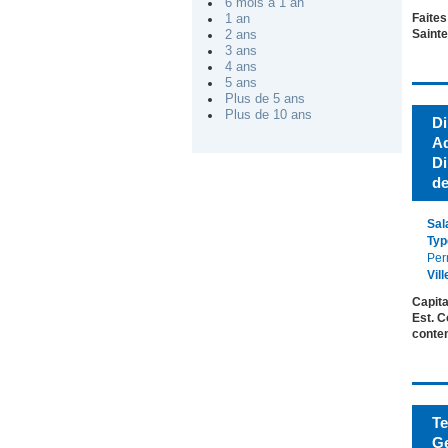
6 mois à 1 an
Faites
1 an
Sainte
2 ans
3 ans
4 ans
5 ans
Plus de 5 ans
Plus de 10 ans
Di
Ad
Di
de
Sal
Typ
Per
Vill
Capita
Est. C
cont
Te
Ge