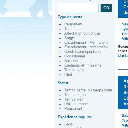
Di
Co
dé
Type de poste
Permanent
Sal
Temporaire
Typ
Affectation ou contrat
Per
Stage
Vill
Encadrement - Permanent
Rejoig
Encadrement - Affectation
acres 
Candidature spontanée
Lire la
Occasionnel
Saisonnier
Étudiants et finissants
Temps plein
filled
As
Statut
Re
Temps partiel ou temps plein
Se
Temps partiel
Co
Temps plein
As
Liste de rappel
Permanent
Sal
Expérience requise
Typ
Sans
Vill