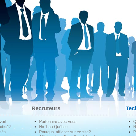
Recruteurs
Tec
vail
Partenaire avec vous
Q
atisé?
No 1 au Québec
N
isés
Pourquoi afficher sur ce site?
P