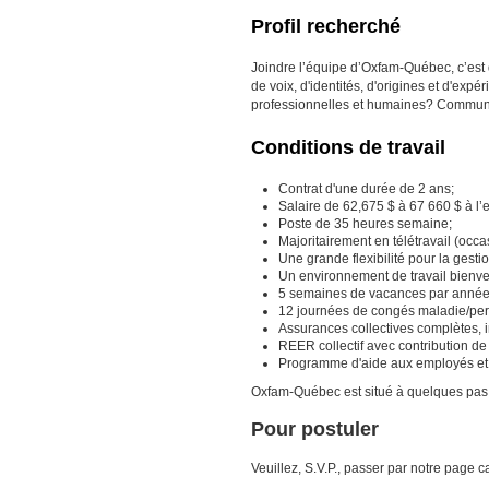
Profil recherché
Joindre l’équipe d’Oxfam-Québec, c’est
de voix, d'identités, d'origines et d'e
professionnelles et humaines? Commun
Conditions de travail
Contrat d'une durée de 2 ans;
Salaire de 62,675 $ à 67 660 $ à l’
Poste de 35 heures semaine;
Majoritairement en télétravail (occ
Une grande flexibilité pour la gestio
Un environnement de travail bienve
5 semaines de vacances par année
12 journées de congés maladie/perso
Assurances collectives complètes, i
REER collectif avec contribution de
Programme d'aide aux employés et le
Oxfam-Québec est situé à quelques pas d
Pour postuler
Veuillez, S.V.P., passer par notre page ca