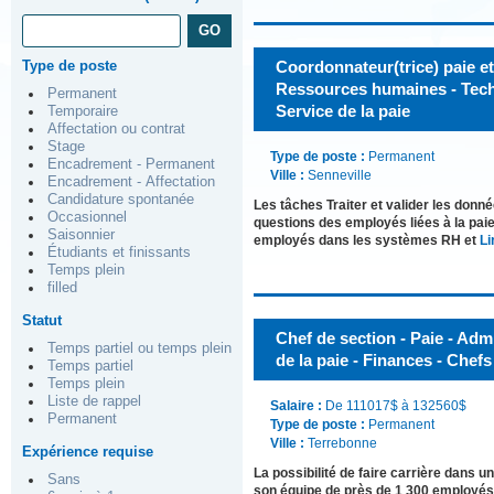
Type de poste
Coordonnateur(trice) paie e
Ressources humaines - Techn
Permanent
Service de la paie
Temporaire
Affectation ou contrat
Stage
Type de poste :
Permanent
Encadrement - Permanent
Ville :
Senneville
Encadrement - Affectation
Candidature spontanée
Les tâches Traiter et valider les don
Occasionnel
questions des employés liées à la paie
Saisonnier
employés dans les systèmes RH et
Li
Étudiants et finissants
Temps plein
filled
Statut
Chef de section - Paie - Admi
Temps partiel ou temps plein
de la paie - Finances - Chefs
Temps partiel
Temps plein
Liste de rappel
Salaire :
De 111017$ à 132560$
Permanent
Type de poste :
Permanent
Ville :
Terrebonne
Expérience requise
La possibilité de faire carrière dans
Sans
son équipe de près de 1 300 employés 