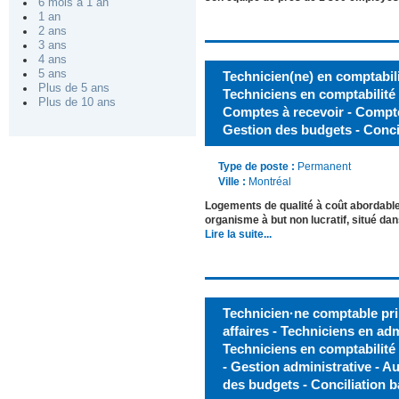
6 mois à 1 an
1 an
2 ans
3 ans
4 ans
5 ans
Technicien(ne) en comptabilit
Plus de 5 ans
Techniciens en comptabilité -
Plus de 10 ans
Comptes à recevoir - Comptes
Gestion des budgets - Conci
Type de poste :
Permanent
Ville :
Montréal
Logements de qualité à coût abordab
organisme à but non lucratif, situé da
Lire la suite...
Technicien·ne comptable pri
affaires - Techniciens en adm
Techniciens en comptabilité
- Gestion administrative - Au
des budgets - Conciliation b