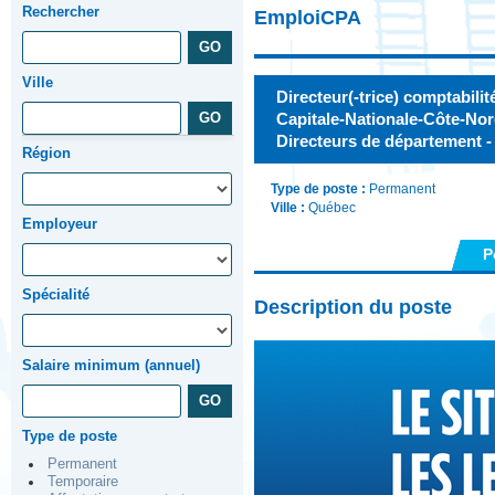
Rechercher
EmploiCPA
Ville
Directeur(-trice) comptabilit
Capitale-Nationale-Côte-Nor
Directeurs de département -
Région
Type de poste :
Permanent
Ville :
Québec
Employeur
P
Spécialité
Description du poste
Salaire minimum (annuel)
Type de poste
Permanent
Temporaire