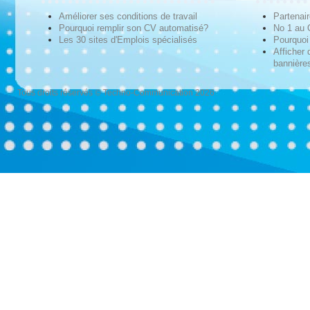
Améliorer ses conditions de travail
Partenai
Pourquoi remplir son CV automatisé?
No 1 au
Les 30 sites d'Emplois spécialisés
Pourquoi 
Afficher 
bannières
Tous droits réservés © Techno-Communication 2026