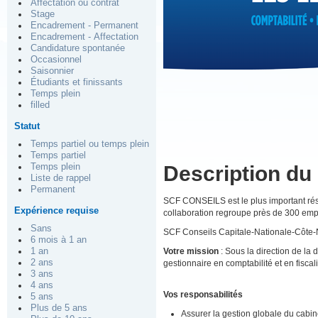
Affectation ou contrat
Stage
Encadrement - Permanent
Encadrement - Affectation
Candidature spontanée
Occasionnel
Saisonnier
Étudiants et finissants
Temps plein
filled
Statut
Temps partiel ou temps plein
Temps partiel
Temps plein
Description du
Liste de rappel
Permanent
SCF CONSEILS est le plus important rés
Expérience requise
collaboration regroupe près de 300 emp
Sans
SCF Conseils Capitale-Nationale-Côte-
6 mois à 1 an
1 an
Votre mission
: Sous la direction de la d
2 ans
gestionnaire en comptabilité et en fisca
3 ans
4 ans
Vos responsabilités
5 ans
Plus de 5 ans
Assurer la gestion globale du cabinet