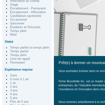
Affectation ou contrat
Stage
Encadrement - Permanent
Encadrement - Affectation
Candidature spontanée
Occasionnel
Saisonnier
Étudiants et finissants
Temps plein
filled
Statut
Temps partiel ou temps plein
Temps partiel
Temps plein
Liste de rappel
Prêt(e) à donner un nouveau
Permanent
Expérience requise
Vous souhaitez évoluer dans un envi
Sans
6 mois à 1 an
Firme Brouillette Inc. est un leade
1 an
entreprises, de l’industrie manufactu
2 ans
l’excellence et l’innovation dans c
3 ans
4 ans
5 ans
Plus de 5 ans
Nous sommes actuellement à la rec