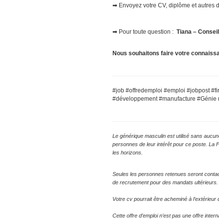
➡ Envoyez votre CV, diplôme et autres d
➡ Pour toute question :
Tiana
– Conseil
Nous souhaitons faire votre connaiss
#job #offredemploi #emploi #jobpost #fi
#développement #manufacture #Génie
Le générique masculin est utilisé sans aucune
personnes de leur intérêt pour ce poste. La 
les horizons.
Seules les personnes retenues seront conta
de recrutement pour des mandats ultérieurs.
Votre cv pourrait être acheminé à l’extérieu
Cette offre d’emploi n’est pas une offre inte