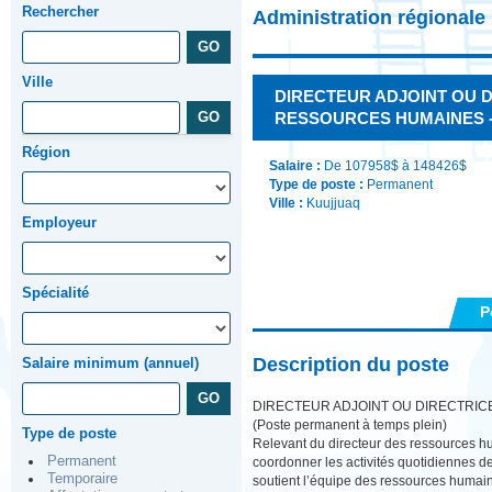
Rechercher
Administration régional
Ville
DIRECTEUR ADJOINT OU D
RESSOURCES HUMAINES - 
Région
Salaire :
De 107958$ à 148426$
Type de poste :
Permanent
Ville :
Kuujjuaq
Employeur
Spécialité
P
Description du poste
Salaire minimum (annuel)
DIRECTEUR ADJOINT OU DIRECTRI
(Poste permanent à temps plein)
Type de poste
Relevant du directeur des ressources hum
Permanent
coordonner les activités quotidiennes de
Temporaire
soutient l’équipe des ressources humaine