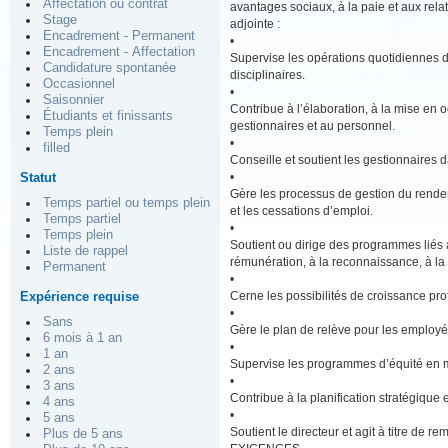
Affectation ou contrat
avantages sociaux, à la paie et aux relat
Stage
adjointe :
Encadrement - Permanent
•
Encadrement - Affectation
Supervise les opérations quotidiennes d
Candidature spontanée
disciplinaires.
Occasionnel
•
Saisonnier
Contribue à l’élaboration, à la mise en 
Étudiants et finissants
gestionnaires et au personnel.
Temps plein
•
filled
Conseille et soutient les gestionnaires da
•
Statut
Gère les processus de gestion du rendem
Temps partiel ou temps plein
et les cessations d’emploi.
Temps partiel
•
Temps plein
Soutient ou dirige des programmes liés a
Liste de rappel
rémunération, à la reconnaissance, à la ré
Permanent
•
Cerne les possibilités de croissance pro
Expérience requise
•
Sans
Gère le plan de relève pour les employé
6 mois à 1 an
•
1 an
Supervise les programmes d’équité en mat
2 ans
•
3 ans
Contribue à la planification stratégique e
4 ans
•
5 ans
Soutient le directeur et agit à titre de r
Plus de 5 ans