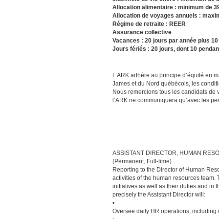
Allocation alimentaire : minimum de 3
Allocation de voyages annuels : maxi
Régime de retraite : REER
Assurance collective
Vacances : 20 jours par année plus 1
Jours fériés : 20 jours, dont 10 pendan
L’ARK adhère au principe d’équité en ma
James et du Nord québécois, les conditi
Nous remercions tous les candidats de v
l’ARK ne communiquera qu’avec les per
ASSISTANT DIRECTOR, HUMAN RES
(Permanent, Full-time)
Reporting to the Director of Human Resou
activities of the human resources team. 
initiatives as well as their duties and 
precisely the Assistant Director will:
•
Oversee daily HR operations, including c