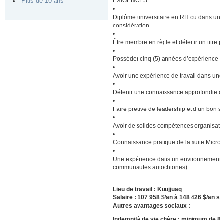
EXIGENCES
Plus de 10 ans
•
Diplôme universitaire en RH ou dans un
considération.
•
Être membre en règle et détenir un titr
•
Posséder cinq (5) années d’expérience 
•
Avoir une expérience de travail dans un
•
Détenir une connaissance approfondie 
•
Faire preuve de leadership et d’un bon s
•
Avoir de solides compétences organisati
•
Connaissance pratique de la suite Micros
•
Une expérience dans un environnement i
communautés autochtones).
Lieu de travail : Kuujjuaq
Salaire : 107 958 $/an à 148 426 $/an
Autres avantages sociaux :
Indemnité de vie chère : minimum de 