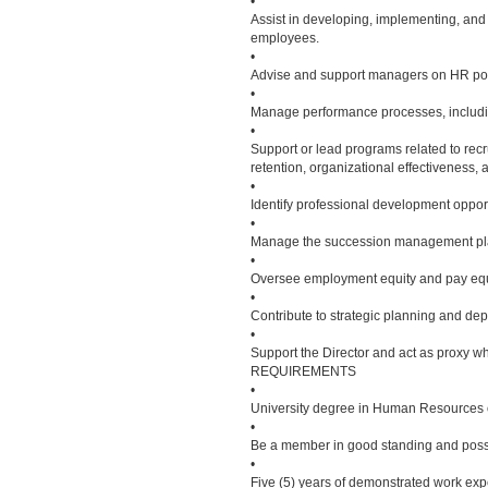
•
Assist in developing, implementing, an
employees.
•
Advise and support managers on HR polic
•
Manage performance processes, includi
•
Support or lead programs related to re
retention, organizational effectiveness, 
•
Identify professional development opport
•
Manage the succession management pla
•
Oversee employment equity and pay equi
•
Contribute to strategic planning and depa
•
Support the Director and act as proxy w
REQUIREMENTS
•
University degree in Human Resources or
•
Be a member in good standing and poss
•
Five (5) years of demonstrated work ex