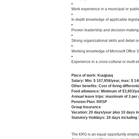
•
Work experience in a municipal or publi
•
In depth knowledge of applicable legis
•
Proven leadership and decision-making s
•
Strong organizational skills and detail o
•
Working knowledge of Microsoft Office S
•
Experience in a cross-cultural or multi-
Place of work: Kuujjuaq
Salary: Min: $ 107,958/year, max: $ 1
Other benefits: Cost of living differen
Food allowance: Minimum of $3,903/y
Annual leave trips: maximum of 3 per
Pension Plan: RRSP
Group Insurance
Vacation: 20 days/year plus 10 days in
Statutory Holidays: 20 days including
The KRG is an equal opportunity employ