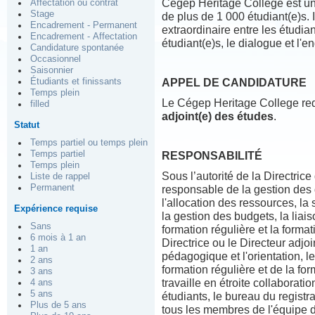
Cégep Heritage College est une
Affectation ou contrat
Stage
de plus de 1 000 étudiant(e)s.
Encadrement - Permanent
extraordinaire entre les étudian
Encadrement - Affectation
étudiant(e)s, le dialogue et l'e
Candidature spontanée
Occasionnel
Saisonnier
Étudiants et finissants
APPEL DE CANDIDATURE
Temps plein
Le Cégep Heritage College req
filled
adjoint(e) des études
.
Statut
Temps partiel ou temps plein
Temps partiel
RESPONSABILITÉ
Temps plein
Sous l’autorité de la Directrice
Liste de rappel
Permanent
responsable de la gestion des d
l'allocation des ressources, la
Expérience requise
la gestion des budgets, la liai
Sans
formation régulière et la forma
6 mois à 1 an
Directrice ou le Directeur adjo
1 an
pédagogique et l'orientation, 
2 ans
formation régulière et de la fo
3 ans
travaille en étroite collaborati
4 ans
5 ans
étudiants, le bureau du regist
Plus de 5 ans
tous les membres de l'équipe d