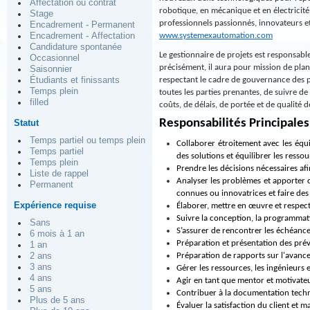
Affectation ou contrat
robotique, en mécanique et en électricité
Stage
professionnels passionnés, innovateurs et
Encadrement - Permanent
www.systemexautomation.com
Encadrement - Affectation
Candidature spontanée
Le gestionnaire de projets est responsabl
Occasionnel
précisément, il aura pour mission de plani
Saisonnier
respectant le cadre de gouvernance des pro
Étudiants et finissants
Temps plein
toutes les parties prenantes, de suivre de
filled
coûts, de délais, de portée et de qualité d
Responsabilités Principales
Statut
Temps partiel ou temps plein
Collaborer étroitement avec les équ
Temps partiel
des solutions et équilibrer les resso
Temps plein
Prendre les décisions nécessaires afi
Liste de rappel
Analyser les problèmes et apporter d
Permanent
connues ou innovatrices et faire de
Expérience requise
Élaborer, mettre en œuvre et respect
Suivre la conception, la programmati
Sans
S’assurer de rencontrer les échéances
6 mois à 1 an
Préparation et présentation des prév
1 an
Préparation de rapports sur l'avance
2 ans
3 ans
Gérer les ressources, les ingénieurs et
4 ans
Agir en tant que mentor et motivateu
5 ans
Contribuer à la documentation techn
Plus de 5 ans
Évaluer la satisfaction du client et m