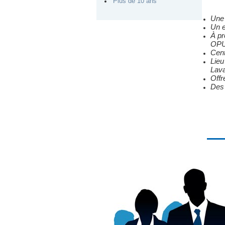
Plus de 10 ans
Une 
Un e
À pr
OPUS
Cent
Lieu
Lava
Offr
Des 