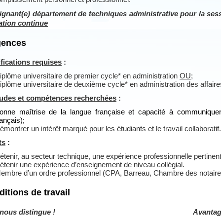
ignant(e) département de techniques administrative pour la ses
ation continue
gences
fications requises
:
iplôme universitaire de premier cycle* en administration
OU;
iplôme universitaire de deuxième cycle* en administration des affaire
tudes et compétences recherchées
:
onne maîtrise de la langue française et capacité à communiquer 
rançais);
émontrer un intérêt marqué pour les étudiants et le travail collaboratif.
ts
:
étenir, au secteur technique, une expérience professionnelle pertine
étenir une expérience d’enseignement de niveau collégial.
embre d’un ordre professionnel (CPA, Barreau, Chambre des notair
itions de travail
nous distingue !
Avantag