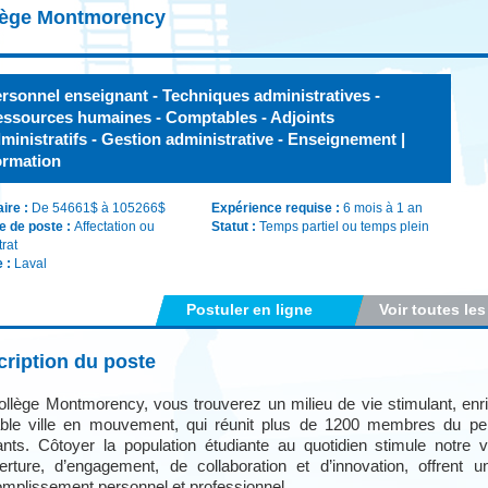
lège Montmorency
rsonnel enseignant - Techniques administratives -
ssources humaines - Comptables - Adjoints
ministratifs - Gestion administrative - Enseignement |
rmation
aire :
De 54661$ à 105266$
Expérience requise :
6 mois à 1 an
e de poste :
Affectation ou
Statut :
Temps partiel ou temps plein
trat
e :
Laval
Postuler en ligne
Voir toutes les
ription du poste
llège Montmorency, vous trouverez un milieu de vie stimulant, enri
able ville en mouvement, qui réunit plus de 1200 membres du per
ants. Côtoyer la population étudiante au quotidien stimule notre vi
erture, d’engagement, de collaboration et d’innovation, offrent 
omplissement personnel et professionnel.