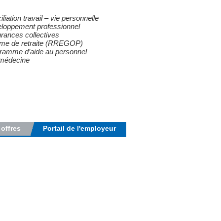
liation travail – vie personnelle
loppement professionnel
rances collectives
me de retraite (RREGOP)
ramme d’aide au personnel
médecine
 offres
Portail de l'employeur