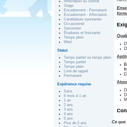
Affectation ou contrat
Stage
Ense
Encadrement - Permanent
form
Encadrement - Affectation
Candidature spontanée
Occasionnel
Exi
Saisonnier
Étudiants et finissants
Quali
Temps plein
filled
D
D
Statut
Apti
Temps partiel ou temps plein
Temps partiel
B
Temps plein
f
Liste de rappel
D
Permanent
Atou
Expérience requise
D
Sans
D
6 mois à 1 an
M
1 an
2 ans
3 ans
Cond
4 ans
5 ans
Ce que 
Plus de 5 ans