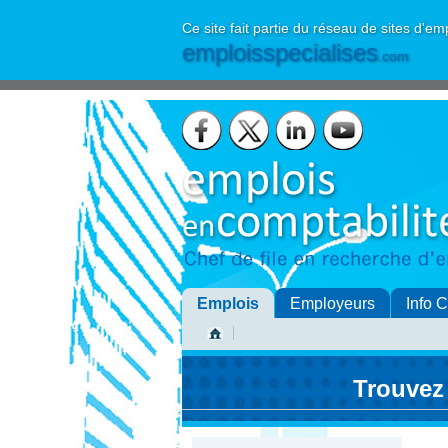
Ce site fait partie du réseau de sites d'em
emploisspecialises
.com
Emplois
Employeurs
Info 
Trouvez