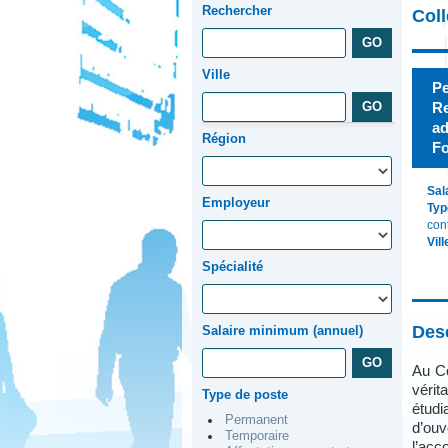
Rechercher
Col
Ville
Pe
Re
ad
Région
Fo
Sal
Employeur
Typ
con
Vill
Spécialité
Desc
Salaire minimum (annuel)
Au Co
vérit
Type de poste
étudi
Permanent
d’ouv
Temporaire
l’acc