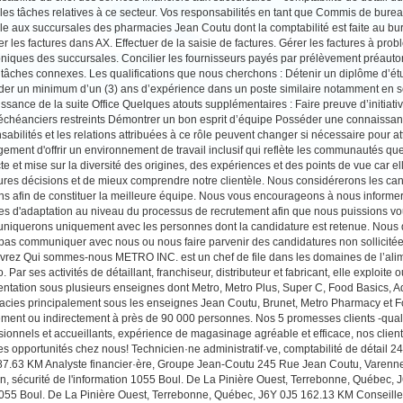
 les tâches relatives à ce secteur. Vos responsabilités en tant que Commis de bureau
èle aux succursales des pharmacies Jean Coutu dont la comptabilité est faite au bur
er les factures dans AX. Effectuer de la saisie de factures. Gérer les factures à pro
oniques des succursales. Concilier les fournisseurs payés par prélèvement préautori
 tâches connexes. Les qualifications que nous cherchons : Détenir un diplôme d’étu
er un minimum d’un (3) ans d’expérience dans un poste similaire notamment en se
ssance de la suite Office Quelques atouts supplémentaires : Faire preuve d’initiati
échéanciers restreints Démontrer un bon esprit d’équipe Posséder une connaissan
sabilités et les relations attribuées à ce rôle peuvent changer si nécessaire pour 
gement d'offrir un environnement de travail inclusif qui reflète les communautés que
te et mise sur la diversité des origines, des expériences et des points de vue car e
ures décisions et de mieux comprendre notre clientèle. Nous considérerons les can
ns afin de constituer la meilleure équipe. Nous vous encourageons à nous informer 
s d'adaptation au niveau du processus de recrutement afin que nous puissions v
iquerons uniquement avec les personnes dont la candidature est retenue. No
pas communiquer avec nous ou nous faire parvenir des candidatures non sollicitées
rez Qui sommes-nous METRO INC. est un chef de file dans les domaines de l’alim
o. Par ses activités de détaillant, franchiseur, distributeur et fabricant, elle explo
entation sous plusieurs enseignes dont Metro, Metro Plus, Super C, Food Basics,
cies principalement sous les enseignes Jean Coutu, Brunet, Metro Pharmacy et Fo
ement ou indirectement à près de 90 000 personnes. Nos 5 promesses clients -quali
sionnels et accueillants, expérience de magasinage agréable et efficace, nos clients 
es opportunités chez nous! Technicien·ne administratif·ve, comptabilité de détail
7.63 KM Analyste financier·ère, Groupe Jean-Coutu 245 Rue Jean Coutu, Varenn
on, sécurité de l'information 1055 Boul. De La Pinière Ouest, Terrebonne, Québec, 
055 Boul. De La Pinière Ouest, Terrebonne, Québec, J6Y 0J5 162.13 KM Conseille