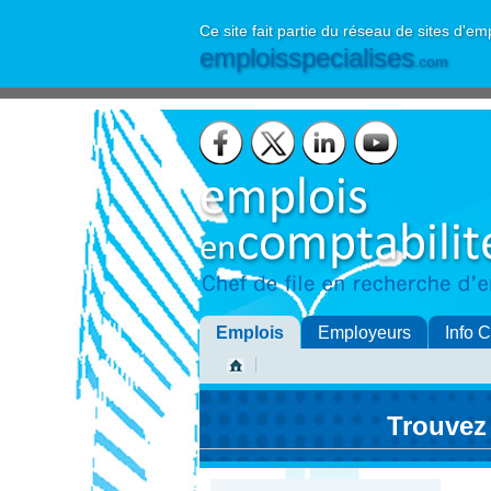
Ce site fait partie du réseau de sites d'em
emploisspecialises
.com
Emplois
Employeurs
Info 
Trouvez