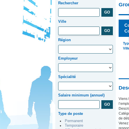
Rechercher
Gro
Ville
Co
Co
Région
Typ
Vill
Employeur
Spécialité
Desc
Salaire minimum (annuel)
Viens
l’empl
Descri
Catégo
Type de poste
de dét
Permanent
Venez 
Temporaire
respon