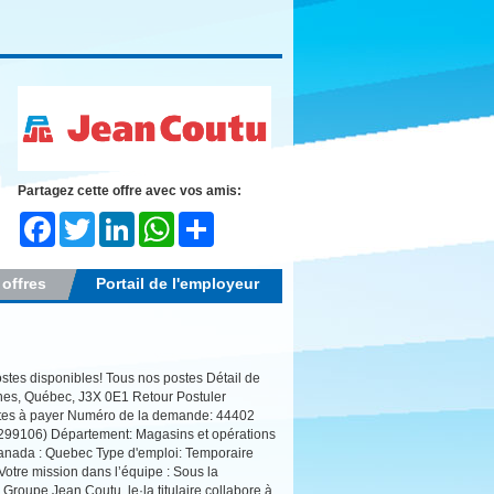
Partagez cette offre avec vos amis:
Facebook
Twitter
LinkedIn
WhatsApp
Share
 offres
Portail de l'employeur
s disponibles! Tous nos postes Détail de
nes, Québec, J3X 0E1 Retour Postuler
mptes à payer Numéro de la demande: 44402
80299106) Département: Magasins et opérations
nada : Quebec Type d'emploi: Temporaire
otre mission dans l’équipe : Sous la
 Groupe Jean Coutu, le·la titulaire collabore à