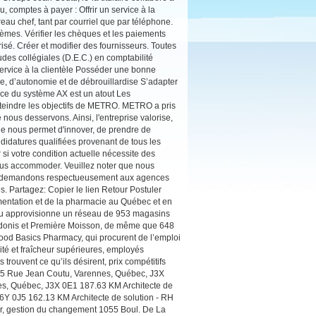
, comptes à payer : Offrir un service à la
eau chef, tant par courriel que par téléphone.
blèmes. Vérifier les chèques et les paiements
sé. Créer et modifier des fournisseurs. Toutes
des collégiales (D.E.C.) en comptabilité
rvice à la clientèle Posséder une bonne
ve, d’autonomie et de débrouillardise S’adapter
ce du système AX est un atout Les
atteindre les objectifs de METRO. METRO a pris
 nous desservons. Ainsi, l'entreprise valorise,
lle nous permet d'innover, de prendre de
didatures qualifiées provenant de tous les
si votre condition actuelle nécessite des
ous accommoder. Veuillez noter que nous
us demandons respectueusement aux agences
. Partagez: Copier le lien Retour Postuler
entation et de la pharmacie au Québec et en
ite ou approvisionne un réseau de 953 magasins
 Adonis et Première Moisson, de même que 648
od Basics Pharmacy, qui procurent de l’emploi
té et fraîcheur supérieures, employés
trouvent ce qu’ils désirent, prix compétitifs
 245 Rue Jean Coutu, Varennes, Québec, J3X
es, Québec, J3X 0E1 187.63 KM Architecte de
J6Y 0J5 162.13 KM Architecte de solution - RH
r, gestion du changement 1055 Boul. De La