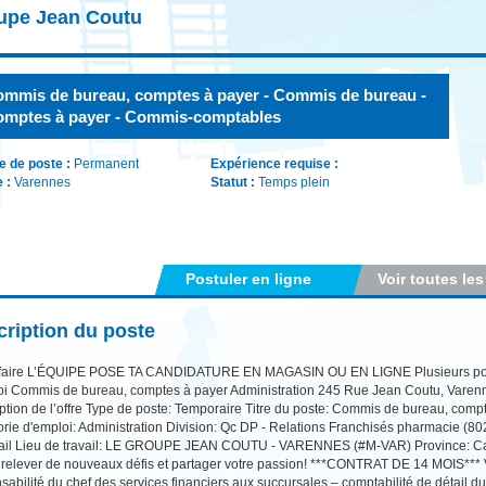
upe Jean Coutu
mmis de bureau, comptes à payer - Commis de bureau -
mptes à payer - Commis-comptables
e de poste :
Permanent
Expérience requise :
e :
Varennes
Statut :
Temps plein
Postuler en ligne
Voir toutes les
ription du poste
 faire L’ÉQUIPE POSE TA CANDIDATURE EN MAGASIN OU EN LIGNE Plusieurs poste
oi Commis de bureau, comptes à payer Administration 245 Rue Jean Coutu, Varen
ption de l’offre Type de poste: Temporaire Titre du poste: Commis de bureau, co
rie d'emploi: Administration Division: Qc DP - Relations Franchisés pharmacie (
ail Lieu de travail: LE GROUPE JEAN COUTU - VARENNES (#M-VAR) Province: Ca
relever de nouveaux défis et partager votre passion! ***CONTRAT DE 14 MOIS*** V
sabilité du chef des services financiers aux succursales – comptabilité de détail du