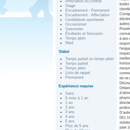
Affectation ou contrat
toutes
Stage
client
Encadrement - Permanent
Corrig
Encadrement - Affectation
électr
Candidature spontanée
autres
Occasionnel
Posséd
Saisonnier
connai
Étudiants et finissants
Temps plein
à des 
filled
respon
l'enga
Statut
respec
meille
Temps partiel ou temps plein
horizo
Temps partiel
mesure
Temps plein
Liste de rappel
commun
Permanent
de ne 
Découv
Expérience requise
Ontari
d’alim
Sans
pharma
6 mois à 1 an
direct
1 an
2 ans
profes
3 ans
D’autr
4 ans
0E1 18
5 ans
soluti
Plus de 5 ans
paie 1