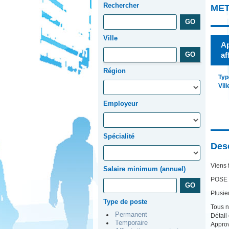
Rechercher
ME
Ville
Ap
af
Région
Typ
Vill
Employeur
Spécialité
Desc
Viens 
Salaire minimum (annuel)
POSE 
Plusie
Type de poste
Tous n
Permanent
Détail
Temporaire
Approv