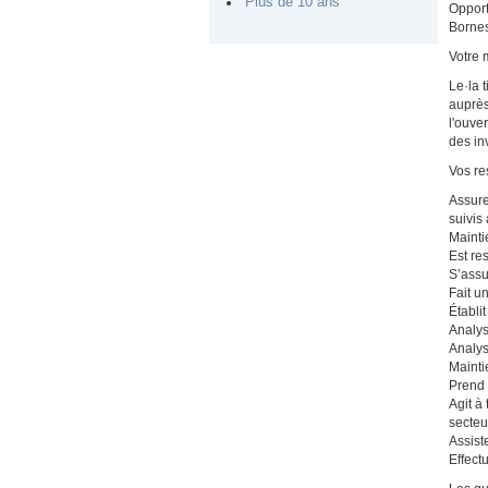
Plus de 10 ans
Opport
Bornes
Votre 
Le·la 
auprès
l'ouve
des in
Vos re
Assure
suivis
Mainti
Est re
S’assu
Fait u
Établi
Analys
Analys
Mainti
Prend 
Agit à
secteu
Assist
Effect