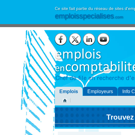
Ce site fait partie du réseau de sites d'em
emploisspecialises
.com
Emplois
Employeurs
Info 
Trouvez