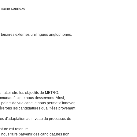
domaine connexe
partenaires externes unilingues anglophones.
ur atteindre les objectifs de METRO.
communautés que nous desservons. Ainsi,
s points de vue car elle nous permet d'innover,
érerons les candidatures qualifiées provenant
res d'adaptation au niveau du processus de
ture est retenue.
us faire parvenir des candidatures non