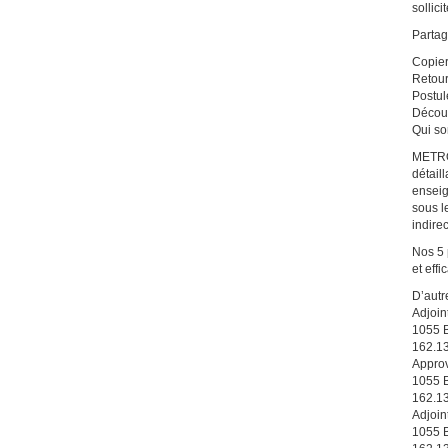
sollici
Partag
Copier
Retou
Postul
Décou
Qui s
METRO 
détail
enseig
sous l
indire
Nos 5 
et effi
D’autr
Adjoin
1055 B
162.1
Approv
1055 B
162.1
Adjoin
1055 B