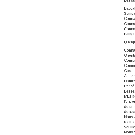
Les qu
Baccal
3 ans 
Connai
Connai
Connai
Biling
Quelqu
Connai
Orient
Connai
Commun
Gestio
Auton
Habile
Pensée
Les re
METRO 
l'entr
de pre
de tou
Nous v
recrut
Veuill
Nous d