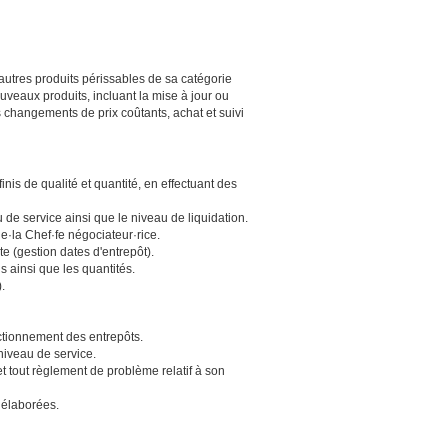
autres produits périssables de sa catégorie
ouveaux produits, incluant la mise à jour ou
 changements de prix coûtants, achat et suivi
nis de qualité et quantité, en effectuant des
 de service ainsi que le niveau de liquidation.
le·la Chef·fe négociateur·rice.
te (gestion dates d'entrepôt).
s ainsi que les quantités.
.
onctionnement des entrepôts.
niveau de service.
et tout règlement de problème relatif à son
 élaborées.