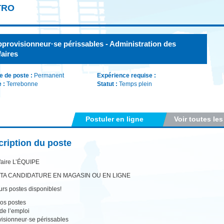
TRO
provisionneur·se périssables - Administration des
faires
e de poste :
Permanent
Expérience requise :
e :
Terrebonne
Statut :
Temps plein
Postuler en ligne
Voir toutes les
ription du poste
faire L’ÉQUIPE
TA CANDIDATURE EN MAGASIN OU EN LIGNE
urs postes disponibles!
os postes
 de l’emploi
isionneur·se périssables