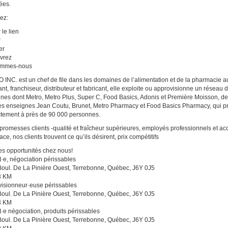
tées.
ez:
 le lien
r
er
vrez
ommes-nous
INC. est un chef de file dans les domaines de l’alimentation et de la pharmacie au
lant, franchiseur, distributeur et fabricant, elle exploite ou approvisionne un résea
nes dont Metro, Metro Plus, Super C, Food Basics, Adonis et Première Moisson, 
es enseignes Jean Coutu, Brunet, Metro Pharmacy et Food Basics Pharmacy, qui pr
ctement à près de 90 000 personnes.
promesses clients -qualité et fraîcheur supérieures, employés professionnels et a
cace, nos clients trouvent ce qu’ils désirent, prix compétitifs
es opportunités chez nous!
t·e, négociation périssables
oul. De La Pinière Ouest, Terrebonne, Québec, J6Y 0J5
3 KM
isionneur·euse périssables
oul. De La Pinière Ouest, Terrebonne, Québec, J6Y 0J5
3 KM
t·e négociation, produits périssables
oul. De La Pinière Ouest, Terrebonne, Québec, J6Y 0J5