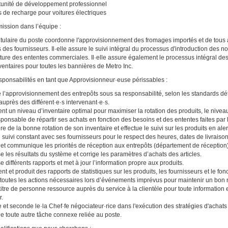
unité de développement professionnel
 de recharge pour voitures électriques
mission dans l’équipe :
titulaire du poste coordonne l'approvisionnement des fromages importés et de tous 
 des fournisseurs. Il·elle assure le suivi intégral du processus d'introduction des n
rture des ententes commerciales. Il·elle assure également le processus intégral des
ventaires pour toutes les bannières de Metro Inc.
sponsabilités en tant que Approvisionneur·euse périssables :
 l’approvisionnement des entrepôts sous sa responsabilité, selon les standards défi
 auprès des différent·e·s intervenant·e·s.
ent un niveau d’inventaire optimal pour maximiser la rotation des produits, le niveau
sponsable de répartir ses achats en fonction des besoins et des ententes faites par 
re de la bonne rotation de son inventaire et effectue le suivi sur les produits en aler
n suivi constant avec ses fournisseurs pour le respect des heures, dates de livraison
t et communique les priorités de réception aux entrepôts (département de réception)
e les résultats du système et corrige les paramètres d’achats des articles.
e différents rapports et met à jour l’information propre aux produits.
ent et produit des rapports de statistiques sur les produits, les fournisseurs et le f
toutes les actions nécessaires lors d’événements imprévus pour maintenir un bon 
 titre de personne ressource auprès du service à la clientèle pour toute information 
r.
e et seconde le·la Chef·fe négociateur·rice dans l'exécution des stratégies d'achats
ue toute autre tâche connexe reliée au poste.