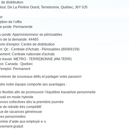
 de distribution
oul. De La Pinière Ouest, Terrebonne, Québec, J6Y 0J5
r
er
tion de l’offre
e poste: Permanente
du poste: Approvisionneur·se périssables
o de la demande: 44465
rie d'emploi: Centre de distribution
on: Qc - Centrale d'Achats - Périssables (80069159)
ement: Centrale nationale d'achats
de travail: METRO - TERREBONNE (#M-TERR)
ce: Canada : Quebec
'emploi: Permanent
relever de nouveaux défis et partager votre passion!
dre notre équipe comporte ses avantages :
e flexible afin de promouvoir l’équilibre travail/vie personnelle
avail en mode hybride
nces collectives dès la première journée
 de retraite très compétitif
que de vacances généreuse
es personnelles
amme d’aide aux employé·e·s
nnement gratuit