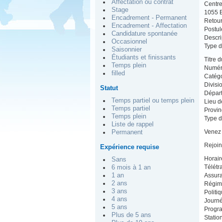
Affectation ou contrat
Centre
Stage
1055 B
Encadrement - Permanent
Retou
Encadrement - Affectation
Postul
Candidature spontanée
Descrip
Occasionnel
Type d
Saisonnier
Étudiants et finissants
Titre 
Temps plein
Numér
filled
Catégo
Divisi
Statut
Départ
Temps partiel ou temps plein
Lieu 
Temps partiel
Provin
Temps plein
Type d
Liste de rappel
Venez 
Permanent
Rejoin
Expérience requise
Horair
Sans
Télétr
6 mois à 1 an
1 an
Assura
2 ans
Régime
3 ans
Politi
4 ans
Journé
5 ans
Progr
Plus de 5 ans
Statio