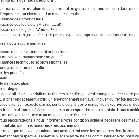
alifications que nous cherchons :
auréat en administration des affaires, option gestion des opérations ou dans un 
d'expérience au niveau du domaine des achats
ssance des produits frais
ssance des logiciels SAP, (un atout)
ssance des logiciels Word et Excel
uisme essentiel (oral et écrit) Le poste exige d'interagir avec des fournisseurs ou 
es atouts supplémentaires :
ssance de l’environnement professionnel
ation vers un travail/service de qualité
ssances techniques et professionnelles
ication interpersonnelle
n des priorités
omie
té de négociation
 stratégique
sponsabilités et les relations attribuées à ce rôle peuvent changer si nécessaire po
a pris l'engagement d'offrir un environnement de travail inclusif qui reflète les 
eprise valorise, respecte et mise sur la diversité des origines, des expériences et de
ndre de meilleures décisions et de mieux comprendre notre clientèle. Nous consid
s les horizons afin de constituer la meilleure équipe.
ous encourageons à nous informer si votre condition actuelle nécessite des mesu
ement afin que nous puissions vous accommoder.
ez noter que nous communiquerons uniquement avec les personnes dont la candida
emandons respectueusement aux agences de ne pas communiquer avec nous ou no