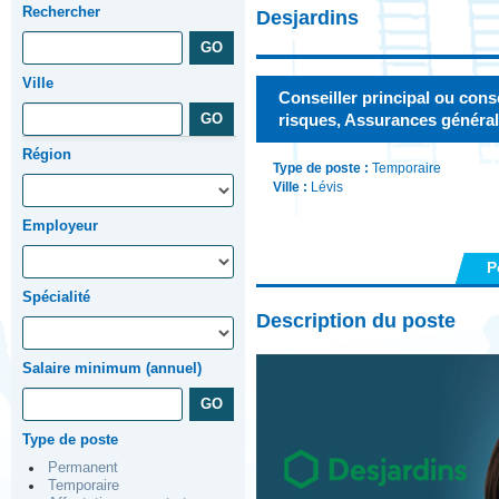
Rechercher
Desjardins
Ville
Conseiller principal ou cons
risques, Assurances général
Région
Type de poste :
Temporaire
Ville :
Lévis
Employeur
P
Spécialité
Description du poste
Salaire minimum (annuel)
Type de poste
Permanent
Temporaire