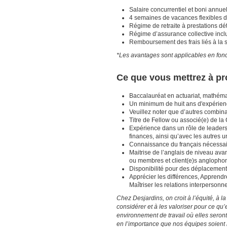
Salaire concurrentiel et boni annue
4 semaines de vacances flexibles 
Régime de retraite à prestations dét
Régime d’assurance collective incl
Remboursement des frais liés à la sa
*Les avantages sont applicables en fonct
Ce que vous mettrez à pro
Baccalauréat en actuariat, mathémat
Un minimum de huit ans d'expérie
Veuillez noter que d’autres combina
Titre de Fellow ou associé(e) de la
Expérience dans un rôle de leadershi
finances, ainsi qu’avec les autres
Connaissance du français nécessa
Maitrise de l’anglais de niveau avan
ou membres et client(e)s anglopho
Disponibilité pour des déplacemen
Apprécier les différences, Apprendre 
Maîtriser les relations interpersonn
Chez Desjardins, on croit à l’équité, à l
considérer et à les valoriser pour ce qu’el
environnement de travail où elles seront
en l’importance que nos équipes soient 