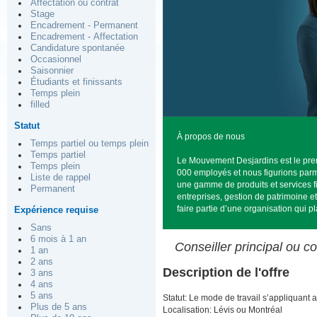
Affectation ou contrat
Stage
Encadrement - Permanent
Encadrement - Affectation
Candidature spontanée
Occasionnel
Saisonnier
Étudiants et finissants
Temps plein
filled
Statut
À propos de nous
Temps partiel ou temps plein
Temps partiel
Le Mouvement Desjardins est le pre
Temps plein
000 employés et nous figurions par
Liste de rappel
une gamme de produits et services fi
Permanent
entreprises, gestion de patrimoine 
faire partie d’une organisation qui 
Expérience requise
Sans
6 mois à 1 an
Conseiller principal ou c
1 an
2 ans
Description de l'offre
3 ans
4 ans
5 ans
Statut: Le mode de travail s’appliquant 
Plus de 5 ans
Localisation: Lévis ou Montréal