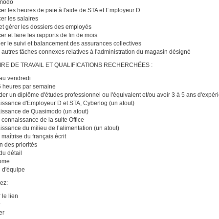
modo
er les heures de paie à l'aide de STA et Employeur D
er les salaires
et gérer les dossiers des employés
er et faire les rapports de fin de mois
uer le suivi et balancement des assurances collectives
 autres tâches connexes relatives à l'administration du magasin désigné
RE DE TRAVAIL ET QUALIFICATIONS RECHERCHÉES :
au vendredi
6 heures par semaine
er un diplôme d'études professionnel ou l'équivalent et/ou avoir 3 à 5 ans d'expér
ssance d'Employeur D et STA, Cyberlog (un atout)
issance de Quasimodo (un atout)
connaissance de la suite Office
ssance du milieu de l’alimentation (un atout)
maîtrise du français écrit
n des priorités
du détail
ome
l d'équipe
ez:
 le lien
r
er