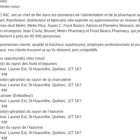
vrez
ommes-nous
INC. est un chef de file dans les domaines de l’alimentation et de la pharmacie au
lant, franchiseur, distributeur et fabricant, elle exploite ou approvisionne un résea
nes dont Metro, Metro Plus, Super C, Food Basics, Adonis et Première Moisson, 
es enseignes Jean Coutu, Brunet, Metro Pharmacy et Food Basics Pharmacy, qui pr
ctement à près de 90 000 personnes.
promesses clients -qualité et fraîcheur supérieures, employés professionnels et a
cace, nos clients trouvent ce qu’ils désirent, prix compétitifs
es opportunités chez nous!
(e) du rayon des fruits et légumes
oul. Laurier Est, St-Hyacinthe, Québec, J2T 1K7
2 KM
ant(e)-gérant(e) du rayon de la charcuterie
oul. Laurier Est, St-Hyacinthe, Québec, J2T 1K7
2 KM
aissier (Emballeur)
oul. Laurier Est, St-Hyacinthe, Québec, J2T 1K7
2 KM
ant(e)-gérant(e) du rayon de l’épicerie
oul. Laurier Est, St-Hyacinthe, Québec, J2T 1K7
2 KM
(e) du rayon de l’épicerie
oul. Laurier Est, St-Hyacinthe, Québec, J2T 1K7
2 KM