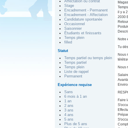
Affectation ou contrat
Magas
Stage
Temps 
Encadrement - Permanent
il y a 
Encadrement - Affectation
2030 B
Candidature spontanée
Retou
Occasionnel
Postul
Saisonnier
Descrip
Étudiants et finissants
Temps plein
Notre 
filled
Tu dés
Statut
Nous r
Temps partiel ou temps plein
télétr
Temps partiel
Temps plein
Nous r
Liste de rappel
Salair
Permanent
Avanta
Expérience requise
Enviro
Sans
RESPO
6 mois à 1 an
Faire 
1 an
S'occu
2 ans
Effect
3 ans
Prépar
4 ans
5 ans
S'occu
Plus de 5 ans
Compta