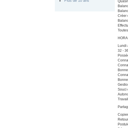
Plus de 10 ans
Quasi
Balanc
Balanc
Créer 
Balanc
Effect
Toutes
HORAI
Lundi 
32 - 3
Posséd
Connai
Conna
Bonne 
Connai
Bonne 
Gestio
Souci 
Auton
Travai
Partag
Copier
Retou
Postul