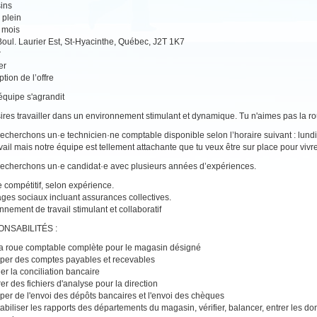
ins
plein
2 mois
oul. Laurier Est, St-Hyacinthe, Québec, J2T 1K7
r
er
tion de l’offre
équipe s'agrandit
ires travailler dans un environnement stimulant et dynamique. Tu n'aimes pas la rou
echerchons un·e technicien·ne comptable disponible selon l’horaire suivant : lund
avail mais notre équipe est tellement attachante que tu veux être sur place pour vivr
echerchons un·e candidat·e avec plusieurs années d’expériences.
e compétitif, selon expérience.
ges sociaux incluant assurances collectives.
nnement de travail stimulant et collaboratif
NSABILITÉS :
la roue comptable complète pour le magasin désigné
per des comptes payables et recevables
uer la conciliation bancaire
er des fichiers d'analyse pour la direction
per de l'envoi des dépôts bancaires et l'envoi des chèques
biliser les rapports des départements du magasin, vérifier, balancer, entrer les do