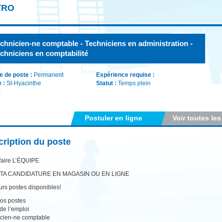
TRO
chnicien-ne comptable - Techniciens en administration -
chniciens en comptabilité
e de poste :
Permanent
Expérience requise :
e :
St-Hyacinthe
Statut :
Temps plein
Postuler en ligne
Voir toutes les
ription du poste
faire L’ÉQUIPE
TA CANDIDATURE EN MAGASIN OU EN LIGNE
urs postes disponibles!
os postes
 de l’emploi
cien-ne comptable