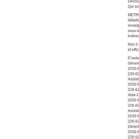
Décou
Qui s
METRO 
détail
enseig
sous l
indire
Nos 5 
et effi
D’autr
Gérant
2030 B
226.6
Assist
2030 B
226.6
Aide-C
2030 B
226.6
Assist
2030 B
226.6
Gérant
2030 B
226.6