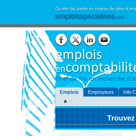
Ce site fait partie du réseau de sites d'em
emploisspecialises
.com
Emplois
Employeurs
Info 
Trouvez