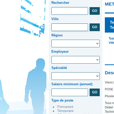
Rechercher
ME
Ville
Te
Te
Région
Typ
Vill
Employeur
Spécialité
Desc
Viens 
Salaire minimum (annuel)
POSE 
Plusie
Type de poste
Tous n
Permanent
Détail
Temporaire
Techni