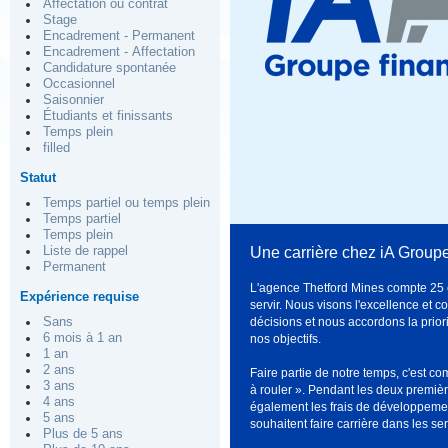
Affectation ou contrat
Stage
Encadrement - Permanent
Encadrement - Affectation
Candidature spontanée
Occasionnel
Saisonnier
Étudiants et finissants
Temps plein
filled
Statut
Temps partiel ou temps plein
Temps partiel
Temps plein
Une carrière chez iA Groupe
Liste de rappel
Permanent
L'agence Thetford Mines compte 25 c
Expérience requise
servir. Nous visons l'excellence et 
décisions et nous accordons la prior
Sans
6 mois à 1 an
nos objectifs.
1 an
2 ans
Faire partie de notre temps, c'est 
3 ans
à rouler ». Pendant les deux premi
4 ans
également les frais de développemen
5 ans
souhaitent faire carrière dans les ser
Plus de 5 ans