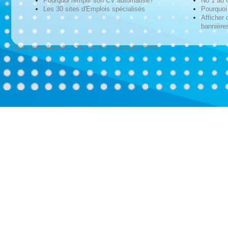
Pourquoi remplir son CV automatisé?
No 1 au
Les 30 sites d'Emplois spécialisés
Pourquoi 
Afficher 
bannières
Tous droits réservés © Techno-Communication 2026