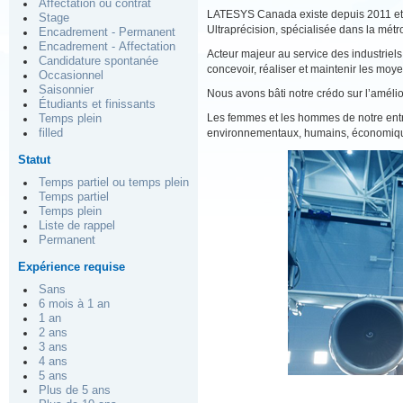
Affectation ou contrat
LATESYS Canada existe depuis 2011 et c
Stage
Ultraprécision, spécialisée dans la mét
Encadrement - Permanent
Encadrement - Affectation
Acteur majeur au service des industriel
Candidature spontanée
concevoir, réaliser et maintenir les moy
Occasionnel
Saisonnier
Nous avons bâti notre crédo sur l’améli
Étudiants et finissants
Les femmes et les hommes de notre entre
Temps plein
filled
environnementaux, humains, économiques
Statut
Temps partiel ou temps plein
Temps partiel
Temps plein
Liste de rappel
Permanent
Expérience requise
Sans
6 mois à 1 an
1 an
2 ans
3 ans
4 ans
5 ans
Plus de 5 ans