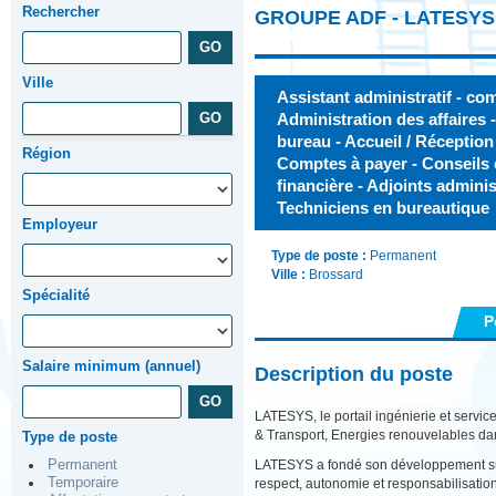
Rechercher
GROUPE ADF - LATESYS
Ville
Assistant administratif - co
Administration des affaires 
bureau - Accueil / Réception
Région
Comptes à payer - Conseils 
financière - Adjoints adminis
Techniciens en bureautique
Employeur
Type de poste :
Permanent
Ville :
Brossard
Spécialité
P
Salaire minimum (annuel)
Description du poste
LATESYS, le porta
il ingénierie et serv
& Transport, Energies renouvelables dan
Type de poste
Permanent
LATESYS a fondé son développement s
Temporaire
respect, autonomie et responsabilisation)