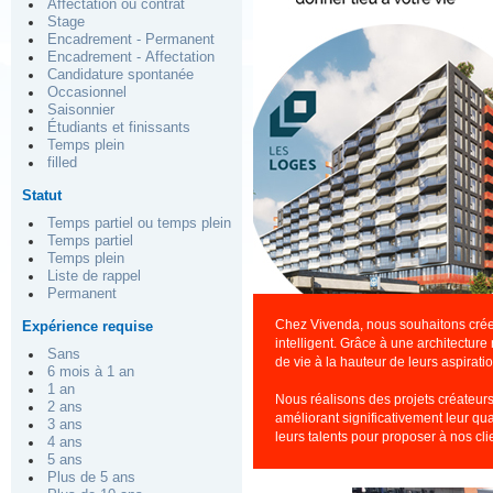
Affectation ou contrat
Stage
Encadrement - Permanent
Encadrement - Affectation
Candidature spontanée
Occasionnel
Saisonnier
Étudiants et finissants
Temps plein
filled
Statut
Temps partiel ou temps plein
Temps partiel
Temps plein
Liste de rappel
Permanent
Chez Vivenda, nous souhaitons créer. 
Expérience requise
intelligent. Grâce à une architectur
Sans
de vie à la hauteur de leurs aspirati
6 mois à 1 an
1 an
Nous réalisons des projets créateurs
2 ans
améliorant significativement leur qu
3 ans
leurs talents pour proposer à nos cli
4 ans
5 ans
Plus de 5 ans