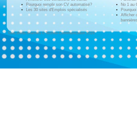
Pourquoi remplir son CV automatisé?
No 1 au
Les 30 sites d'Emplois spécialisés
Pourquoi 
Afficher 
bannières
Tous droits réservés © Techno-Communication 2026