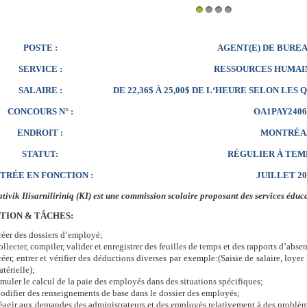
1
2
3
4
AGENT(E) DE BUREA
POSTE :
RESSOURCES HUMAIN
SERVICE :
SALAIRE :
DE 22,36$ À 25,00$ DE L‘HEURE SELON LES
OA1PAY2406
CONCOURS N° :
MONTRÉA
ENDROIT :
RÉGULIER À TEM
STATUT:
TRÉE EN FONCTION :
JUILLET 20
tivik Ilisarniliriniq (KI) est une commission scolaire proposant des services édu
TION & TÂCHES:
réer des dossiers d’employé;
llecter, compiler, valider et enregistrer des feuilles de temps et des rapports d’abse
éer, entrer et vérifier des déductions diverses par exemple:(Saisie de salaire, loye
térielle);
muler le calcul de la paie des employés dans des situations spécifiques;
odifier des renseignements de base dans le dossier des employés;
éagir aux demandes des administrateurs et des employés relativement à des problèm