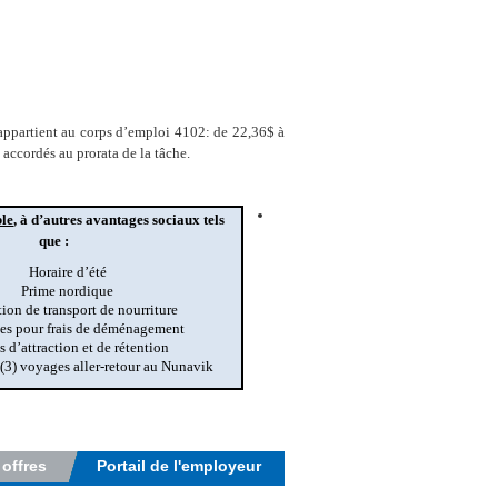
ppartient au corps d’emploi 4102: de 22,36$ à
 accordés au prorata de la tâche.
ble
, à d’autres avantages sociaux tels
que :
Horaire d’été
Prime nordique
ion de transport de nourriture
es pour frais de déménagement
s d’attraction et de rétention
 (3) voyages aller-retour au Nunavik
 offres
Portail de l'employeur