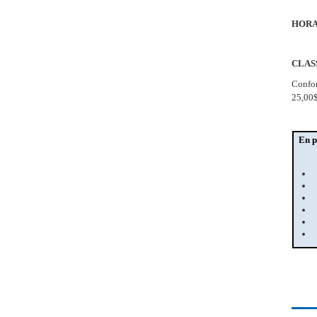
HORA
CLASS
Confor
25,00$
En p