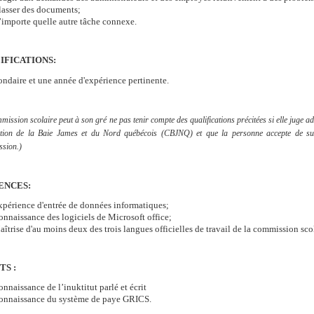
lasser des documents;
’importe quelle autre tâche connexe.
IFICATIONS:
ondaire et une année d'expérience pertinente.
ission scolaire peut à son gré ne pas tenir compte des qualifications précitées si elle juge ad
tion de la Baie James et du Nord québécois (CBJNQ) et que la personne accepte de s
sion.)
ENCES:
xpérience d'entrée de données informatiques;
nnaissance des logiciels de Microsoft office;
îtrise d'au moins deux des trois langues officielles de travail de la commission scola
TS :
nnaissance de l’inuktitut parlé et écrit
onnaissance du système de paye GRICS.