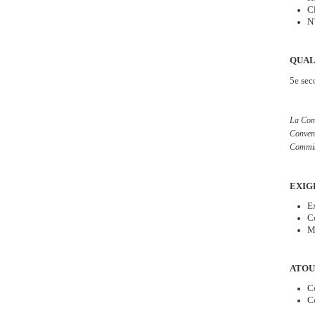
C
N
QUAL
5e sec
La Comm
Conven
Commis
EXIG
E
Co
Ma
ATOU
Co
C