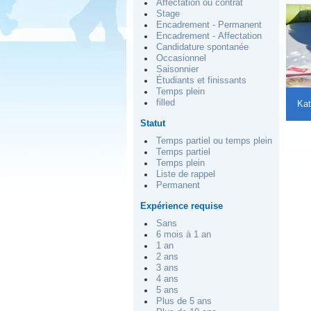
Affectation ou contrat
Stage
Encadrement - Permanent
Encadrement - Affectation
Candidature spontanée
Occasionnel
Saisonnier
Étudiants et finissants
Temps plein
filled
Kat
Statut
Temps partiel ou temps plein
Temps partiel
Temps plein
Liste de rappel
Permanent
Expérience requise
Sans
6 mois à 1 an
1 an
2 ans
3 ans
4 ans
5 ans
Plus de 5 ans