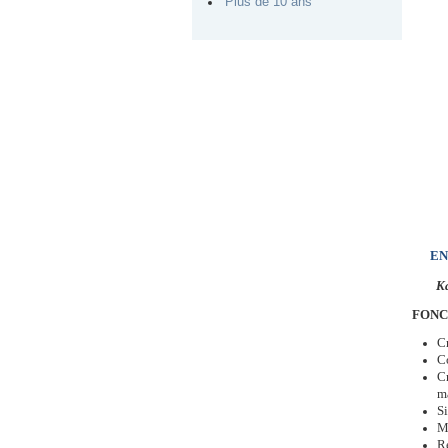
Plus de 10 ans
EN
Ka
FONC
C
Co
Cr
ma
Si
M
R