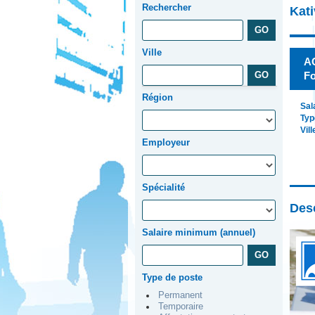
Rechercher
Kati
Ville
A
Fo
Région
Sal
Typ
Vill
Employeur
Spécialité
Desc
Salaire minimum (annuel)
Type de poste
Permanent
Temporaire