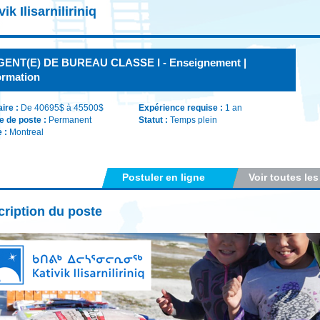
vik Ilisarniliriniq
GENT(E) DE BUREAU CLASSE I - Enseignement |
rmation
aire :
De 40695$ à 45500$
Expérience requise :
1 an
e de poste :
Permanent
Statut :
Temps plein
e :
Montreal
Postuler en ligne
Voir toutes les
ription du poste