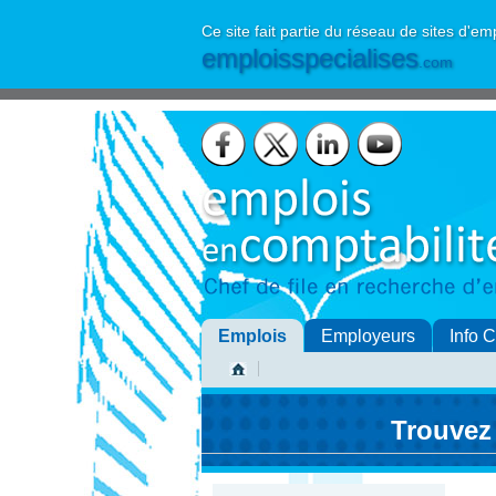
Ce site fait partie du réseau de sites d'em
emploisspecialises
.com
Emplois
Employeurs
Info 
Trouvez