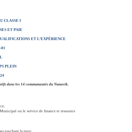
U CLASSE I
ES ET PAIE
 QUALIFICATIONS ET L’EXPÉRIENCE
-01
L
PS PLEIN
24
catifs dans les 14 communautés du Nunavik.
nce;
r Municipal ou le service de finance et ressource
es touchant la paye;