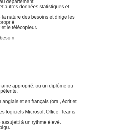
s au département.
t autres données statistiques et
e la nature des besoins et dirige les
proprié.
et le télécopieur.
besoin.
maine approprié, ou un diplôme ou
mpétente.
lais et en français (oral, écrit et
es logiciels Microsoft Office, Teams
assujetti à un rythme élevé.
bigu.