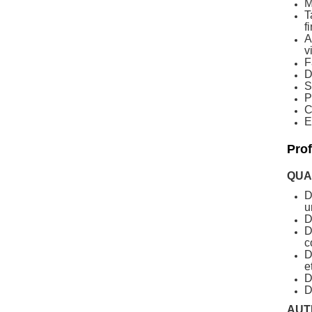
M
T
f
A
v
F
D
S
P
C
E
Prof
QUA
D
u
D
D
c
D
e
D
D
AUT