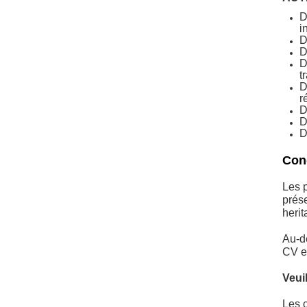
D
i
D
D
D
t
D
r
D
D
D
Cond
Les p
prése
herit
Au-de
CV et
Veui
Les c