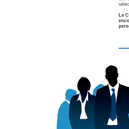
sélec
Le C
enco
pers