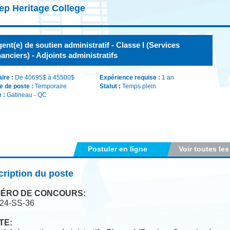
ep Heritage College
ent(e) de soutien administratif - Classe I (Services
nanciers) - Adjoints administratifs
aire :
De 40695$ à 45500$
Expérience requise :
1 an
e de poste :
Temporaire
Statut :
Temps plein
e :
Gatineau - QC
Postuler en ligne
Voir toutes les
ription du poste
ÉRO DE CONCOURS:
24-SS-36
TE: