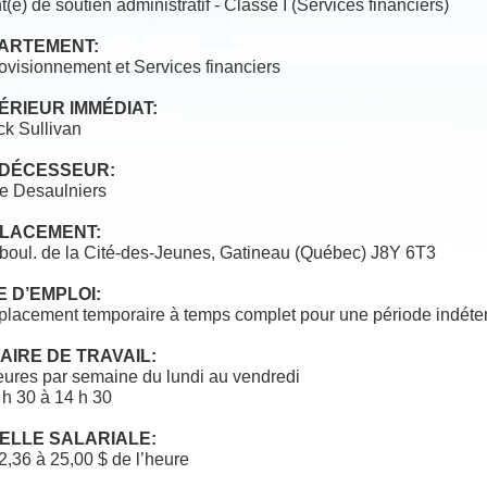
(e) de soutien administratif - Classe I (Services financiers)
ARTEMENT:
ovisionnement et Services financiers
ÉRIEUR IMMÉDIAT:
ck Sullivan
DÉCESSEUR:
ie Desaulniers
LACEMENT:
 boul. de la Cité-des-Jeunes, Gatineau (Québec) J8Y 6T3
E D’EMPLOI:
lacement temporaire à temps complet pour une période indéte
AIRE DE TRAVAIL:
eures par semaine du lundi au vendredi
 h 30 à 14 h 30
ELLE SALARIALE:
2,36 à 25,00 $ de l’heure