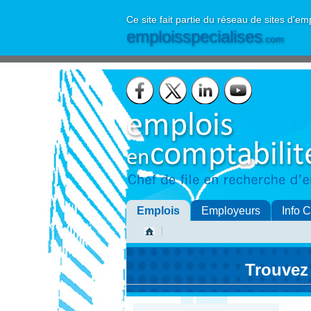
Ce site fait partie du réseau de sites d'em
emploisspecialises
.com
Emplois
Employeurs
Info 
Trouvez