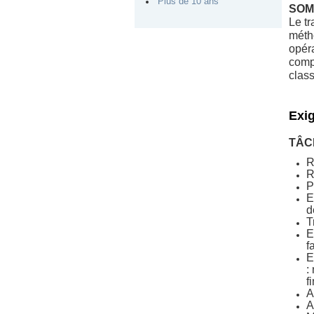
Plus de 10 ans
SOM
Le tr
méth
opér
compt
class
Exi
TÂC
R
R
P
E
d
T
E
f
E
:
f
A
A