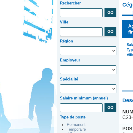
Rechercher
Cég
Ville
Ag
fi
Région
Sal
Typ
Vill
Employeur
Spécialité
Salaire minimum (annuel)
Desc
NUM
Type de poste
C23-
Permanent
POS
Temporaire