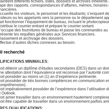
aintient différents fichiers, listes, dossiers et archives inhérent
ape des rapports, correspondances d’affaires, mémos, horaires e
inancières.
ccueille les visiteurs, le personnel et les étudiants; s’enquiert d
isiteurs ou les appelants vers la personne ou le département ap
ait fonctionner l’équipement de bureau, incluant le photocopieur 
istribue le courrier entrant et prépare le courrier sortant.
’occupe des fournitures de bureau et passe les commandes au 
résente les requêtes générales aux Services financiers.
lassement et archivage des dossiers.
ffectue d’autres tâches connexes au besoin.
il recherché
LIFICATIONS MINIMALES:
oit détenir un diplôme d'études secondaires (DES) dans un do
ne attestation dont l’équivalence est reconnue par l’autorité co
oit posséder au moins un (1) an d’expérience pertinente.
oit posséder de très bonnes compétences en communication en ang
ompréhension).
oit impérativement posséder de l’expérience dans l’utilisation d
t Outlook.
oit aimer travailler dans un environnement hautement complexe 
oit être capable de travailler dans un environnement parfois am
RES QUALIFICATIONS: