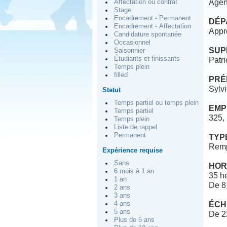
Agent
Affectation ou contrat
Stage
Encadrement - Permanent
DÉP
Encadrement - Affectation
Appr
Candidature spontanée
Occasionnel
SUP
Saisonnier
Étudiants et finissants
Patri
Temps plein
filled
PRÉ
Sylv
Statut
Temps partiel ou temps plein
EMP
Temps partiel
325,
Temps plein
Liste de rappel
Permanent
TYP
Remp
Expérience requise
Sans
HOR
6 mois à 1 an
35 h
1 an
De 8
2 ans
3 ans
4 ans
ÉCH
5 ans
De 2
Plus de 5 ans