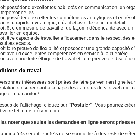
oit posséder d’excellentes habiletés en communication, en organ
nterpersonnelles.
oit posséder d’excellentes compétences analytiques et en réso
oit être rapide, dynamique, créatif et avoir le souci du détail.
oit être en mesure de travailler de façon indépendante avec un
ravailler en équipe.
oit être capable de travailler efficacement dans le respect des 
ésultats exacts.
oit faire preuve de flexibilité et posséder une grande capacité d
oit avoir d'excellentes compétences en service à la clientèle.
oit avoir une forte éthique de travail et faire preuve de discrétion
itions de travail
ersonnes intéressées sont priées de faire parvenir en ligne leur 
ntation en se rendant à la page des carrières du site web du co
age.qc.ca/manitou/.
ssus de l'affichage, cliquez sur
"Postuler"
. Vous pourrez créer
 votre lettre de présentation.
llez noter que seules les demandes en ligne seront prises e
andidat(e)s seront tenu(e)s de se soumettre à des tests de sélec