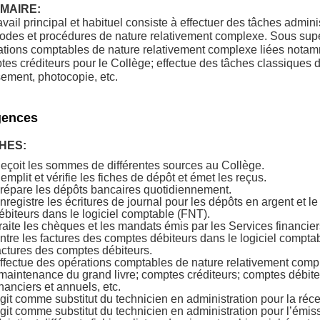
MAIRE:
avail principal et habituel consiste à effectuer des tâches admi
odes et procédures de nature relativement complexe. Sous supe
ations comptables de nature relativement complexe liées notam
es créditeurs pour le Collège; effectue des tâches classiques de
ement, photocopie, etc.
gences
HES:
eçoit les sommes de différentes sources au Collège.
emplit et vérifie les fiches de dépôt et émet les reçus.
répare les dépôts bancaires quotidiennement.
nregistre les écritures de journal pour les dépôts en argent et 
ébiteurs dans le logiciel comptable (FNT).
raite les chèques et les mandats émis par les Services financier
ntre les factures des comptes débiteurs dans le logiciel compta
actures des comptes débiteurs.
ffectue des opérations comptables de nature relativement comple
 maintenance du grand livre; comptes créditeurs; comptes débiteu
inanciers et annuels, etc.
git comme substitut du technicien en administration pour la réce
git comme substitut du technicien en administration pour l’émi