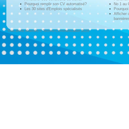
Pourquoi remplir son CV automatisé?
No 1 au
Les 30 sites d'Emplois spécialisés
Pourquoi 
Afficher 
bannières
Tous droits réservés © Techno-Communication 2026