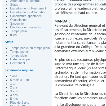
est une institution multiculturell
Affectation ou contrat
propose des programmes éducatifs
Stage
Encadrement - Permanent
professoral, le leadership et l'es
Encadrement - Affectation
l'athlétisme de haut calibre.
Candidature spontanée
Occasionnel
MANDAT:
Saisonnier
Relevant du Directeur général et t
Étudiants et finissants
les départements, la Directrice o
Temps plein
gestion de l’ensemble de la techn
filled
logiciels connexes, auxquels s’aj
Statut
notamment la surveillance, la plan
à la grandeur du Collège. De plus
Temps partiel ou temps plein
demandes externes aux niveaux min
Temps partiel
Temps plein
Liste de rappel
En plus de ces ressources physiqu
Permanent
supervisera une équipe de treize
l’informatique, deux (2) analystes
Expérience requise
technologies de l’information tra
Sans
direction. En tant que leader du ST
6 mois à 1 an
demandera d’écouter, d’éduquer, 
1 an
la communauté collégiale.
2 ans
3 ans
La Directrice ou le Directeur du 
4 ans
fonctions dans les domaines suiva
5 ans
Plus de 5 ans
Le développement et la mise e