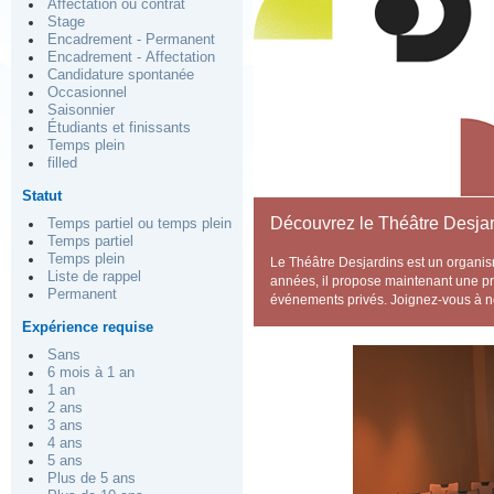
Affectation ou contrat
Stage
Encadrement - Permanent
Encadrement - Affectation
Candidature spontanée
Occasionnel
Saisonnier
Étudiants et finissants
Temps plein
filled
Statut
Découvrez le Théâtre Desjar
Temps partiel ou temps plein
Temps partiel
Temps plein
Le Théâtre Desjardins est un organism
Liste de rappel
années, il propose maintenant une pr
Permanent
événements privés. Joignez-vous à 
Expérience requise
Sans
6 mois à 1 an
1 an
2 ans
3 ans
4 ans
5 ans
Plus de 5 ans