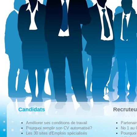
Candidats
Recruteu
Améliorer ses conditions de travail
Partenai
Pourquoi remplir son CV automatisé?
No 1 au
Les 30 sites d'Emplois spécialisés
Pourquoi 