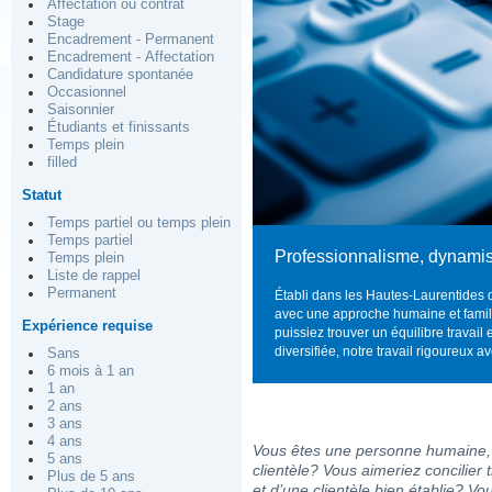
Affectation ou contrat
Stage
Encadrement - Permanent
Encadrement - Affectation
Candidature spontanée
Occasionnel
Saisonnier
Étudiants et finissants
Temps plein
filled
Statut
Temps partiel ou temps plein
Temps partiel
Professionnalisme, dynamis
Temps plein
Liste de rappel
Permanent
Établi dans les Hautes-Laurentides 
avec une approche humaine et familia
Expérience requise
puissiez trouver un équilibre travail
diversifiée, notre travail rigoureux ave
Sans
6 mois à 1 an
1 an
2 ans
3 ans
4 ans
Vous êtes une personne humaine, p
5 ans
clientèle? Vous aimeriez concilier
Plus de 5 ans
et d’une clientèle bien établie? V