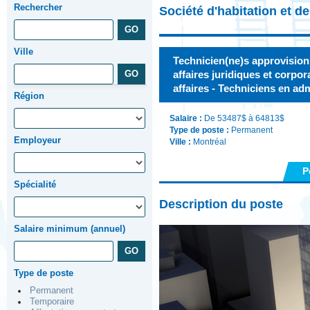
Rechercher
Société d'habitation et 
Ville
Technicien(ne)s approvision
affaires juridiques et corpor
affaires - Techniciens en ad
Région
Salaire :
De 53487$ à 64813$
Type de poste :
Permanent
Employeur
Ville :
Montréal
P
Spécialité
Description du poste
Salaire minimum (annuel)
Type de poste
Permanent
Temporaire