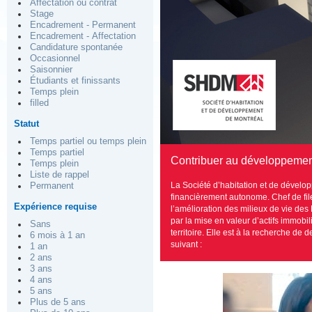
Affectation ou contrat
Stage
Encadrement - Permanent
Encadrement - Affectation
Candidature spontanée
Occasionnel
Saisonnier
Étudiants et finissants
Temps plein
filled
Statut
Temps partiel ou temps plein
Temps partiel
Contribuer au développement
Temps plein
Liste de rappel
La Société d’habitation et de dévelo
Permanent
financièrement autonome. Chef de fil
Expérience requise
l’amélioration des milieux de vie de
par la mise en valeur d’actifs immobili
Sans
territoire. Elle est à la recherche d
6 mois à 1 an
suivant :
1 an
2 ans
3 ans
4 ans
5 ans
Plus de 5 ans