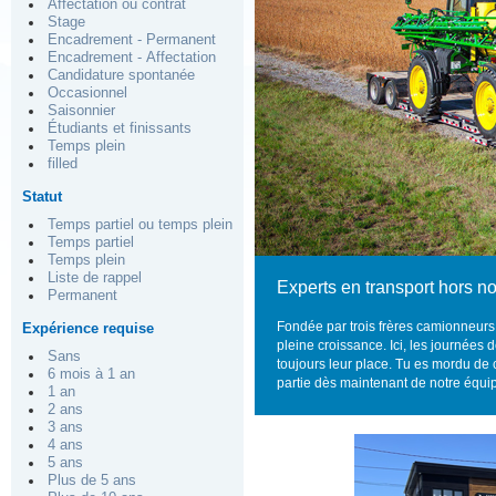
Affectation ou contrat
Stage
Encadrement - Permanent
Encadrement - Affectation
Candidature spontanée
Occasionnel
Saisonnier
Étudiants et finissants
Temps plein
filled
Statut
Temps partiel ou temps plein
Temps partiel
Temps plein
Liste de rappel
Experts en transport hors n
Permanent
Fondée par trois frères camionneur
Expérience requise
pleine croissance.
Ici, les journées d
Sans
toujours leur place.
Tu es mordu de 
6 mois à 1 an
partie dès maintenant de notre équi
1 an
2 ans
3 ans
4 ans
5 ans
Plus de 5 ans