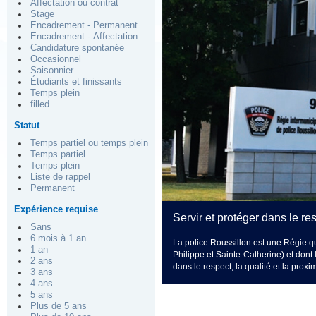
Affectation ou contrat
Stage
Encadrement - Permanent
Encadrement - Affectation
Candidature spontanée
Occasionnel
Saisonnier
Étudiants et finissants
Temps plein
filled
Statut
Temps partiel ou temps plein
Temps partiel
Temps plein
Liste de rappel
Permanent
Expérience requise
Servir et protéger dans le res
Sans
6 mois à 1 an
La police Roussillon est une Régie qu
1 an
Philippe et Sainte-Catherine) et dont 
2 ans
dans le respect, la qualité et la proxi
3 ans
4 ans
5 ans
Plus de 5 ans