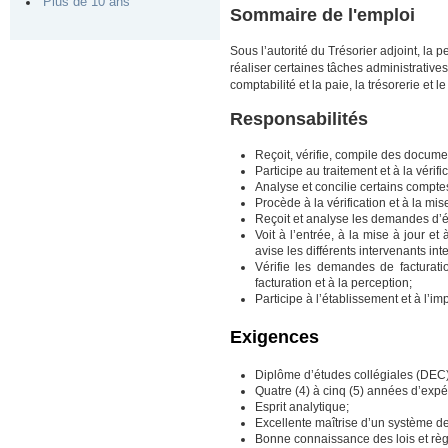
Plus de 10 ans
Sommaire de l'emploi
Sous l’autorité du Trésorier adjoint, la p
réaliser certaines tâches administratives 
comptabilité et la paie, la trésorerie et
Responsabilités
Reçoit, vérifie, compile des docum
Participe au traitement et à la vérifi
Analyse et concilie certains comptes 
Procède à la vérification et à la mi
Reçoit et analyse les demandes d’é
Voit à l’entrée, à la mise à jour et
avise les différents intervenants in
Vérifie les demandes de facturati
facturation et à la perception;
Participe à l’établissement et à l’i
Exigences
Diplôme d’études collégiales (DEC) 
Quatre (4) à cinq (5) années d’expé
Esprit analytique;
Excellente maîtrise d’un système de
Bonne connaissance des lois et règ