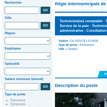
Rechercher
Régie intermunicipale de
Ville
Technicien(ne) comptable - T
Service de la paie - Technic
administrative - Conciliatio
Région
Salaire :
De 56547$ à 61465$
Type de poste :
Permanent
Employeur
Ville :
Candiac
Spécialité
P
Salaire minimum (annuel)
Description du poste
Type de poste
Permanent
Temporaire