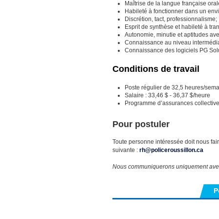
Maîtrise de la langue française orale
Habileté à fonctionner dans un env
Discrétion, tact, professionnalisme;
Esprit de synthèse et habileté à tra
Autonomie, minutie et aptitudes avec
Connaissance au niveau intermédiai
Connaissance des logiciels PG Solut
Conditions de travail
Poste régulier de 32,5 heures/semai
Salaire : 33,46 $ - 36,37 $/heure
Programme d’assurances collectives
Pour postuler
Toute personne intéressée doit nous fair
suivante :
rh@policeroussillon.ca
Nous communiquerons uniquement avec l
P