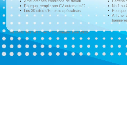
Améliorer ses conditions de travail
Partenai
Pourquoi remplir son CV automatisé?
No 1 au
Les 30 sites d'Emplois spécialisés
Pourquoi 
Afficher 
bannières
Tous droits réservés © Techno-Communication 2026