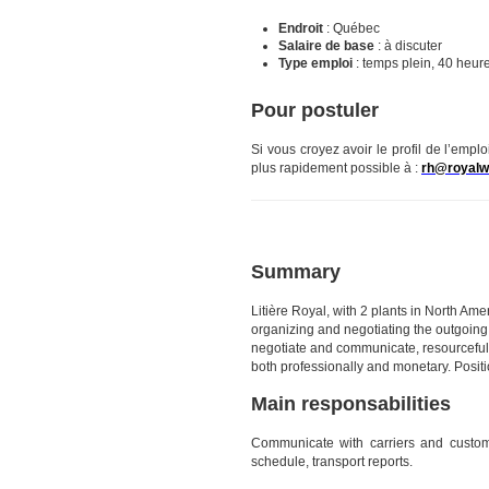
Endroit
: Québec
Salaire de base
: à discuter
Type emploi
: temps plein, 40 heu
Pour postuler
Si vous croyez avoir le profil de l’emplo
plus rapidement possible à :
rh@royalw
Summary
Litière Royal, with 2 plants in North Am
organizing and negotiating the outgoing t
negotiate and communicate, resourceful
both professionally and monetary. Positi
Main responsabilities
Communicate with carriers and customer
schedule, transport reports.