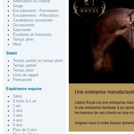
Affectation ou contrat
Stage
Encadrement - Permanent
Encadrement - Affectation
Candidature spontanée
Occasionnel
Saisonnier
Étudiants et finissants
Temps plein
filled
Statut
Temps partiel ou temps plein
Temps partiel
Temps plein
Liste de rappel
Permanent
Expérience requise
Une entreprise manufacturiè
Sans
6 mois à 1 an
Litière Royal est une entreprise man
1 an
d’une entreprise familiale à un servi
2 ans
les besoins de ses clients en ripe e
3 ans
4 ans
Joignez-vous à notre équipe dynami
5 ans
Plus de 5 ans