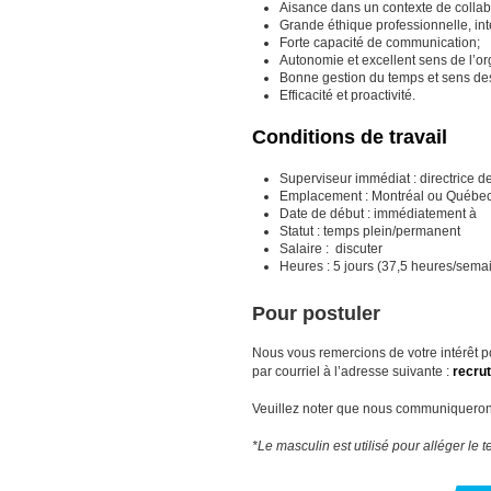
Aisance dans un contexte de colla
Grande éthique professionnelle, inté
Forte capacité de communication;
Autonomie et excellent sens de l’or
Bonne gestion du temps et sens des 
Efficacité et proactivité.
Conditions de travail
Superviseur immédiat : directrice de
Emplacement : Montréal ou Québe
Date de début : immédiatement à
Statut : temps plein/permanent
Salaire : discuter
Heures : 5 jours (37,5 heures/sema
Pour postuler
Nous vous remercions de votre intérêt po
par courriel à l’adresse suivante :
recru
Veuillez noter que nous communiqueron
*Le masculin est utilisé pour alléger le t