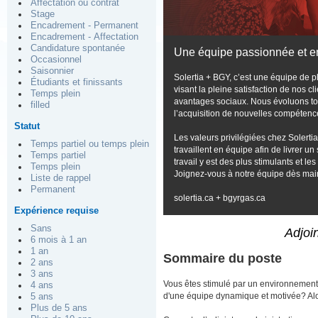
Affectation ou contrat
Stage
Encadrement - Permanent
Encadrement - Affectation
Candidature spontanée
Une équipe passionnée et 
Occasionnel
Saisonnier
Solertia + BGY, c’est une équipe de pl
Étudiants et finissants
visant la pleine satisfaction de nos 
Temps plein
avantages sociaux. Nous évoluons tou
filled
l’acquisition de nouvelles compétenc
Statut
Les valeurs privilégiées chez Solertia 
Temps partiel ou temps plein
travaillent en équipe afin de livrer u
Temps partiel
travail y est des plus stimulants et 
Temps plein
Joignez-vous à notre équipe dès mai
Liste de rappel
Permanent
solertia.ca
+
bgyrgas.ca
Expérience requise
Sans
Adjoi
6 mois à 1 an
1 an
Sommaire du poste
2 ans
3 ans
Vous êtes stimulé par un environnement po
4 ans
d'une équipe dynamique et motivée? Al
5 ans
Plus de 5 ans