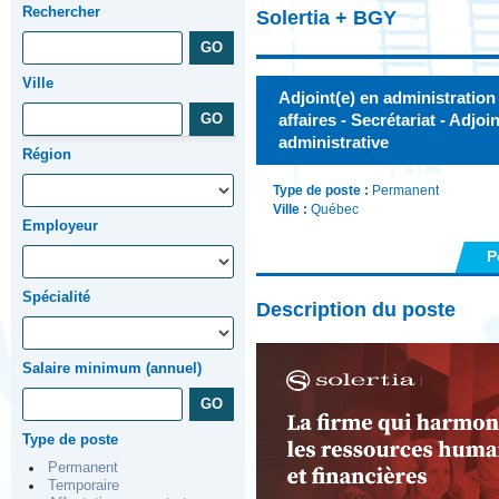
Rechercher
Solertia + BGY
Ville
Adjoint(e) en administration
affaires - Secrétariat - Adjoi
administrative
Région
Type de poste :
Permanent
Ville :
Québec
Employeur
P
Spécialité
Description du poste
Salaire minimum (annuel)
Type de poste
Permanent
Temporaire