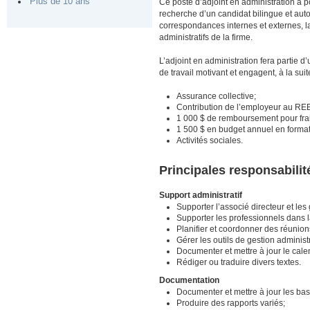
Plus de 10 ans
Ce poste d’adjoint en administration a
recherche d’un candidat bilingue et au
correspondances internes et externes, la 
administratifs de la firme.
L’adjoint en administration fera partie
de travail motivant et engagent, à la su
Assurance collective;
Contribution de l’employeur au RE
1 000 $ de remboursement pour frai
1 500 $ en budget annuel en format
Activités sociales.
Principales responsabilit
Support administratif
Supporter l’associé directeur et les
Supporter les professionnels dans l
Planifier et coordonner des réunio
Gérer les outils de gestion administra
Documenter et mettre à jour le cale
Rédiger ou traduire divers textes.
Documentation
Documenter et mettre à jour les ba
Produire des rapports variés;