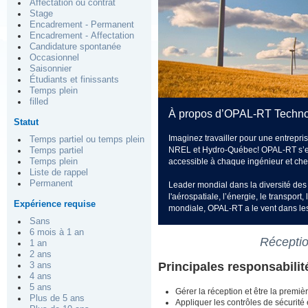
Affectation ou contrat
Stage
Encadrement - Permanent
Encadrement - Affectation
Candidature spontanée
Occasionnel
Saisonnier
Étudiants et finissants
Temps plein
filled
À propos d’OPAL-RT Techno
Statut
Imaginez travailler pour une entrep
Temps partiel ou temps plein
NREL et Hydro-Québec! OPAL-RT s’est
Temps partiel
Temps plein
accessible à chaque ingénieur et cher
Liste de rappel
Permanent
Leader mondial dans la diversité des a
l'aérospatiale, l’énergie, le transpor
Expérience requise
mondiale, OPAL-RT a le vent dans les
Sans
6 mois à 1 an
Réceptio
1 an
2 ans
Principales responsabili
3 ans
4 ans
5 ans
Gérer la réception et être la premièr
Plus de 5 ans
Appliquer les contrôles de sécurité 