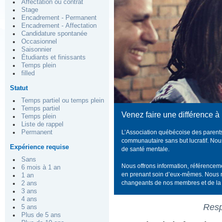
Affectation ou contrat
Stage
Encadrement - Permanent
Encadrement - Affectation
Candidature spontanée
Occasionnel
Saisonnier
Étudiants et finissants
Temps plein
filled
Statut
Temps partiel ou temps plein
Temps partiel
Venez faire une différence 
Temps plein
Liste de rappel
Permanent
L’Association québécoise des parent
communautaire sans but lucratif. Nou
Expérience requise
de santé mentale.
Sans
Nous offrons information, référenceme
6 mois à 1 an
en prenant soin d’eux-mêmes. Nous 
1 an
changeants de nos membres et de l
2 ans
3 ans
4 ans
Resp
5 ans
Plus de 5 ans