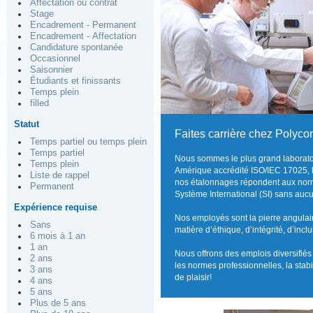
Affectation ou contrat
Stage
Encadrement - Permanent
Encadrement - Affectation
Candidature spontanée
Occasionnel
Saisonnier
Étudiants et finissants
Temps plein
filled
Statut
Faites carrière chez Polycon
Temps partiel ou temps plein
Temps partiel
Nous sommes le plus grand laboratoi
Temps plein
Amérique accrédité ISO/IEC 17025, l
Liste de rappel
nos étalonnages répondent aux norme
Permanent
Système International (SI) sans auc
Expérience requise
Nos employés sont la pierre angulai
Sans
matière d’éthique, d’intégrité, d’inc
6 mois à 1 an
1 an
Nous offrons des emplois diversifiés 
2 ans
les normes professionnelles, la sta
3 ans
de plaisir!
4 ans
5 ans
Plus de 5 ans