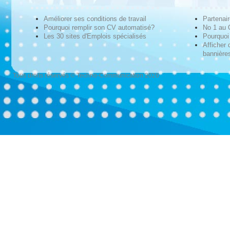
Améliorer ses conditions de travail
Partenai
Pourquoi remplir son CV automatisé?
No 1 au
Les 30 sites d'Emplois spécialisés
Pourquoi 
Afficher 
bannières
Tous droits réservés © Techno-Communication 2026