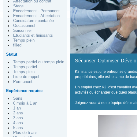
Affectation ou contrat
Stage
Encadrement - Permanent
Encadrement - Affectation
Candidature spontanée
Occasionnel
Saisonnier
Étudiants et finissants
Temps plein
filled
Statut
Sécuriser. Optimiser. Dével
Temps partiel ou temps plein
Temps partiel
K2 finance est une entreprise grandis
Temps plein
Liste de rappel
propriétaires, elle est le camp de bas
Permanent
Un emploi chez K2, c’est travailler
Expérience requise
activités ou échanger quelques blagu
Sans
Joignez-vous à notre équipe dès mai
6 mois à 1 an
1 an
2 ans
3 ans
4 ans
5 ans
Plus de 5 ans