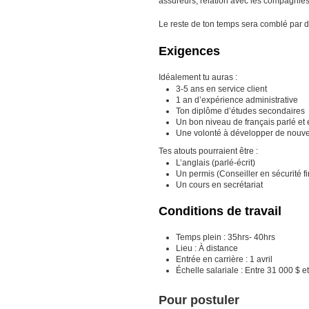
assureurs, relation avec les compagnies d
Le reste de ton temps sera comblé par di
Exigences
Idéalement tu auras :
3-5 ans en service client
1 an d’expérience administrative
Ton diplôme d’études secondaires
Un bon niveau de français parlé et é
Une volonté à développer de nouv
Tes atouts pourraient être :
L’anglais (parlé-écrit)
Un permis (Conseiller en sécurité f
Un cours en secrétariat
Conditions de travail
Temps plein : 35hrs- 40hrs
Lieu : À distance
Entrée en carrière : 1 avril
Échelle salariale : Entre 31 000 $ e
Pour postuler