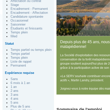
Affectation ou contrat
Stage
Encadrement - Permanent
Encadrement - Affectation
Candidature spontanée
Occasionnel
Saisonnier
Étudiants et finissants
Temps plein
filled
Depuis plus de 45 ans, nous 
Statut
matapédienne!
Temps partiel ou temps plein
Temps partiel
La Société d'exploitation des ressour
Temps plein
conservation de la forêt matapédienne 
Liste de rappel
groupe soutient aujourd'hui plus de 
Permanent
grâce à la participation active de so
Expérience requise
«La SERV souhaite contribuer encor
Sans
actifs »,
Martin Landry, président.
6 mois à 1 an
1 an
Joignez-vous à notre équipe dès mai
2 ans
3 ans
4 ans
5 ans
Plus de 5 ans
Sommaire de l'emploi