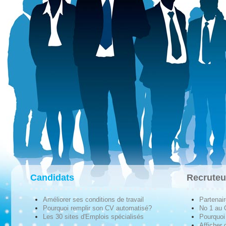
Candidats
Recruteu
Améliorer ses conditions de travail
Partenai
Pourquoi remplir son CV automatisé?
No 1 au
Les 30 sites d'Emplois spécialisés
Pourquoi 
Afficher 