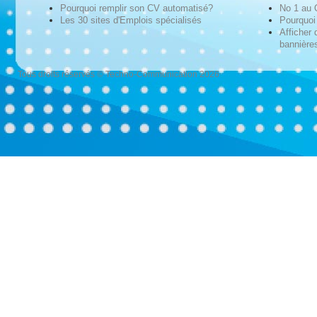
Pourquoi remplir son CV automatisé?
No 1 au
Les 30 sites d'Emplois spécialisés
Pourquoi 
Afficher 
bannières
Tous droits réservés © Techno-Communication 2026