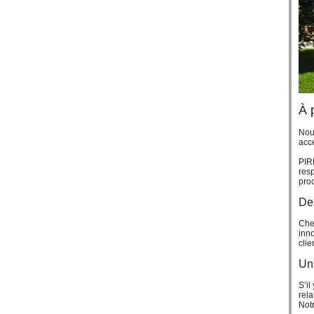
À 
Nou
acc
PIR
resp
proc
Des
Che
inno
clie
Un 
S’il
rela
Notr