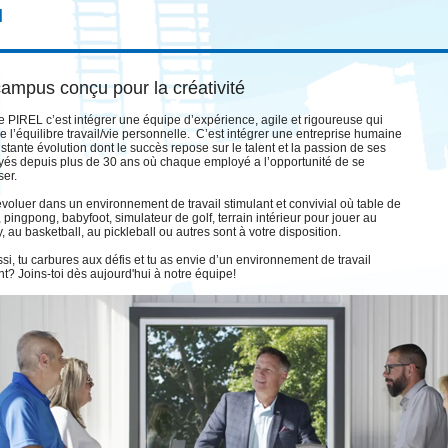
l
ampus conçu pour la créativité
e PIREL c’est intégrer une équipe d’expérience, agile et rigoureuse qui
se l’équilibre travail/vie personnelle. C’est intégrer une entreprise humaine
stante évolution dont le succès repose sur le talent et la passion de ses
és depuis plus de 30 ans où chaque employé a l’opportunité de se
er.
évoluer dans un environnement de travail stimulant et convivial où table de
d, pingpong, babyfoot, simulateur de golf, terrain intérieur pour jouer au
, au basketball, au pickleball ou autres sont à votre disposition.
ssi, tu carbures aux défis et tu as envie d’un environnement de travail
ent? Joins-toi dès aujourd'hui à notre équipe!