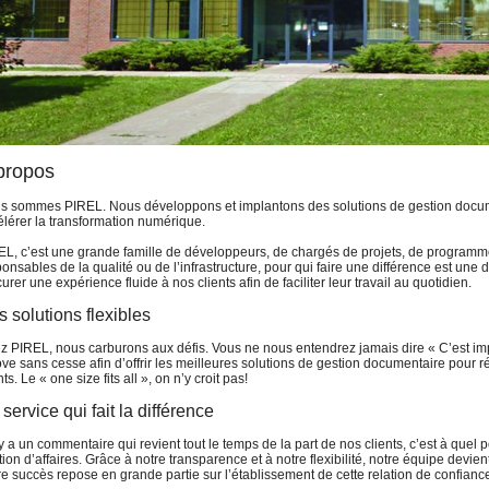
propos
s sommes PIREL. Nous développons et implantons des solutions de gestion docum
élérer la transformation numérique.
EL, c’est une grande famille de développeurs, de chargés de projets, de programme
onsables de la qualité ou de l’infrastructure, pour qui faire une différence est une d
urer une expérience fluide à nos clients afin de faciliter leur travail au quotidien.
 solutions flexibles
z PIREL, nous carburons aux défis. Vous ne nous entendrez jamais dire « C’est i
ve sans cesse afin d’offrir les meilleures solutions de gestion documentaire pour 
nts. Le « one size fits all », on n’y croit pas!
service qui fait la différence
 y a un commentaire qui revient tout le temps de la part de nos clients, c’est à quel 
tion d’affaires. Grâce à notre transparence et à notre flexibilité, notre équipe devie
e succès repose en grande partie sur l’établissement de cette relation de confianc