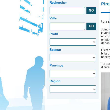
Rechercher
Pire
Ville
Un c
Joindr
favori
Profil
en con
employ
dépass
Secteur
C’est 
billar
hockey
Toi au
Province
différ
Région