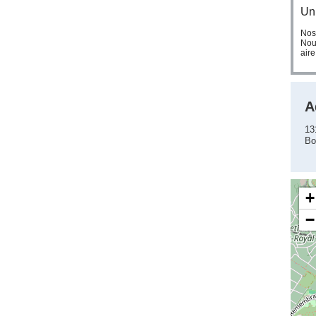
Un 
Nos 
Nous
aire
A
13
Bo
+
−