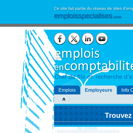
Ce site fait partie du réseau de sites d'em
emploisspecialises
.com
Emplois
Employeurs
Info 
Trouvez