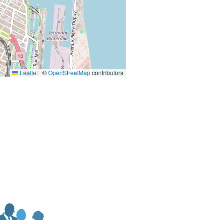
Leaflet
|
©
OpenStreetMap
contributors