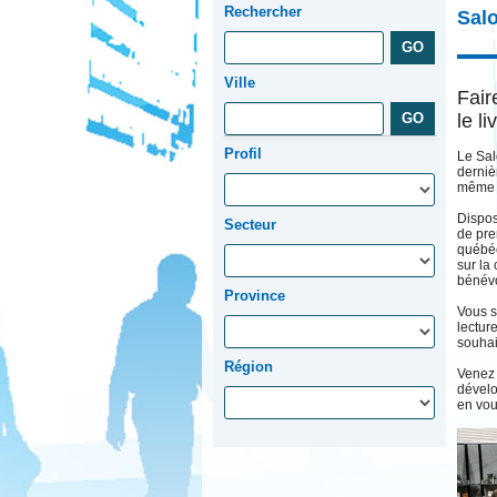
Rechercher
Salo
Ville
Fair
le l
Profil
Le Sal
derniè
même q
Dispos
Secteur
de pre
québéc
sur la
bénév
Province
Vous s
lectur
souhai
Région
Venez 
dévelo
en vou