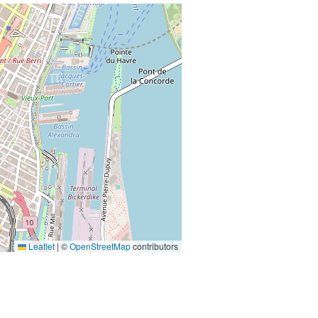
Leaflet
|
©
OpenStreetMap
contributors