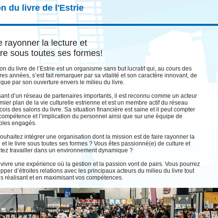
n du livre de l'Estrie
e rayonner la lecture et
ivre sous toutes ses formes!
on du livre de l’Estrie est un organisme sans but lucratif qui, au cours des
res années, s’est fait remarquer par sa vitalité et son caractère innovant, de
ue par son ouverture envers le milieu du livre.
ant d’un réseau de partenaires importants, il est reconnu comme un acteur
mier plan de la vie culturelle estrienne et est un membre actif du réseau
ois des salons du livre. Sa situation financière est saine et il peut compter
 compétence et l’implication du personnel ainsi que sur une équipe de
oles engagés.
ouhaitez intégrer une organisation dont la mission est de faire rayonner la
e et le livre sous toutes ses formes ? Vous êtes passionné(e) de culture et
tez travailler dans un environnement dynamique ?
vivre une expérience où la gestion et la passion vont de pairs. Vous pourrez
pper d’étroites relations avec les principaux acteurs du milieu du livre tout
s réalisant et en maximisant vos compétences.