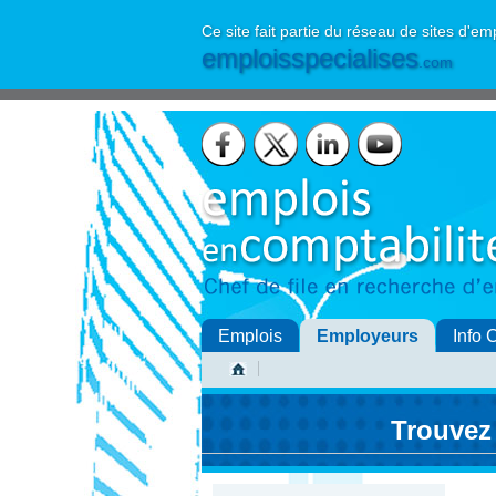
Ce site fait partie du réseau de sites d'em
emploisspecialises
.com
Emplois
Employeurs
Info 
Trouvez