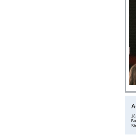
A
18
Bu
Sh