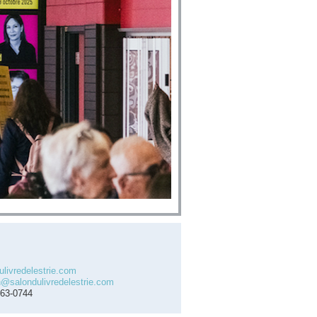
ulivredelestrie.com
n@salondulivredelestrie.com
563-0744