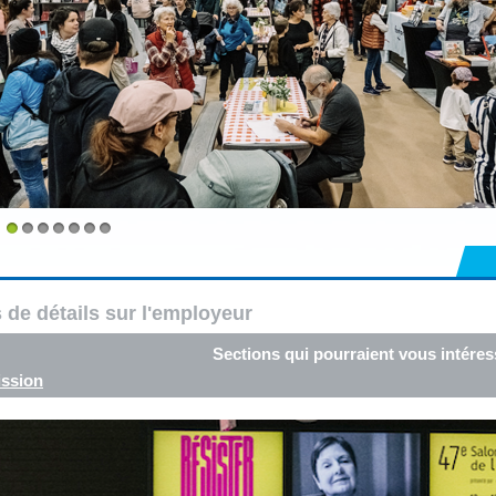
1
2
3
4
5
6
7
 de détails sur l'employeur
Sections qui pourraient vous intéres
ssion