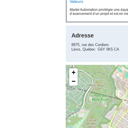
Valeurs
Martel Automation privilégie une équ
d’avancement d’un projet et est en me
Adresse
8875, rue des Cordiers
Lévis, Québec G6Y 0K5 CA
+
−