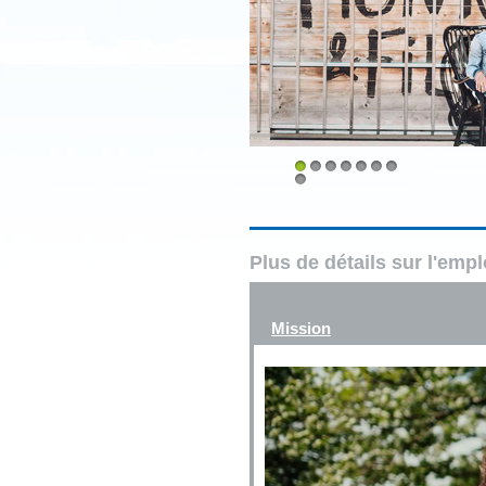
1
2
3
4
5
6
7
8
Plus de détails sur l'emp
Mission