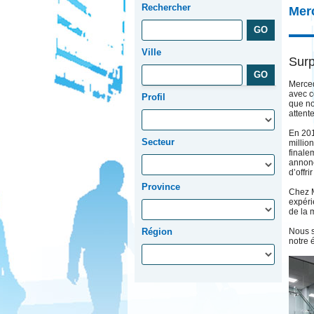
Rechercher
Mer
Ville
Surp
Merced
avec c
Profil
que no
attent
En 201
Secteur
millio
finale
annonc
d’offri
Province
Chez M
expérie
de la
Région
Nous s
notre 