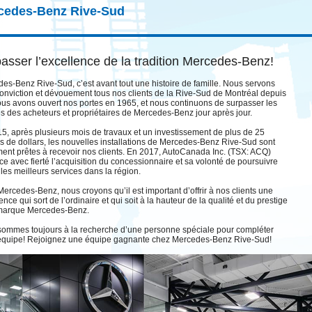
cedes-Benz Rive-Sud
asser l’excellence de la tradition Mercedes-Benz!
es-Benz Rive-Sud, c’est avant tout une histoire de famille. Nous servons
onviction et dévouement tous nos clients de la Rive-Sud de Montréal depuis
us avons ouvert nos portes en 1965, et nous continuons de surpasser les
es des acheteurs et propriétaires de Mercedes-Benz jour après jour.
5, après plusieurs mois de travaux et un investissement de plus de 25
ns de dollars, les nouvelles installations de Mercedes-Benz Rive-Sud sont
ment prêtes à recevoir nos clients. En 2017, AutoCanada Inc. (TSX: ACQ)
e avec fierté l’acquisition du concessionnaire et sa volonté de poursuivre
r les meilleurs services dans la région.
ercedes-Benz, nous croyons qu’il est important d’offrir à nos clients une
nce qui sort de l’ordinaire et qui soit à la hauteur de la qualité et du prestige
 marque Mercedes-Benz.
ommes toujours à la recherche d’une personne spéciale pour compléter
équipe! Rejoignez une équipe gagnante chez Mercedes-Benz Rive-Sud!