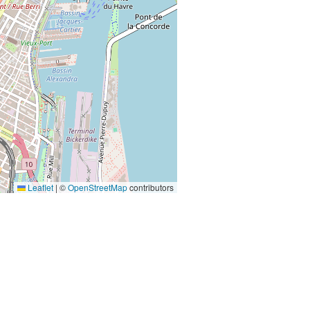
Leaflet
|
©
OpenStreetMap
contributors