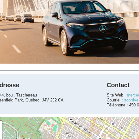
dresse
Contact
44, boul. Taschereau
Site Web :
merced
eenfield Park, Québec J4V 2J2 CA
Courriel :
scorriv
Téléphone : 450 