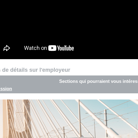
 de détails sur l'employeur
Sections qui pourraient vous intéres
ssion