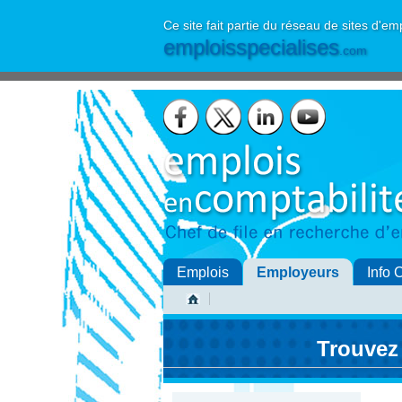
Ce site fait partie du réseau de sites d'em
emploisspecialises
.com
Emplois
Employeurs
Info 
Trouvez