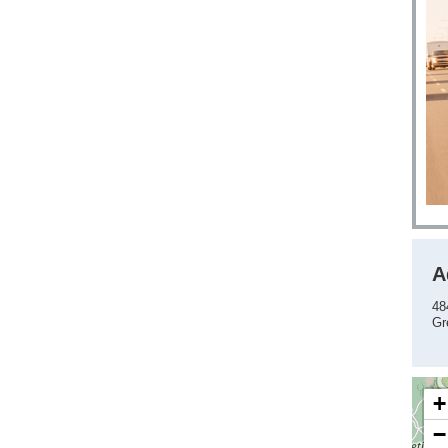
A
48
Gr
+
−