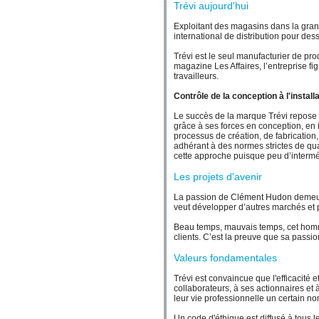
Trévi aujourd'hui
Exploitant des magasins dans la grand
international de distribution pour des
Trévi est le seul manufacturier de pr
magazine Les Affaires, l’entreprise 
travailleurs.
Contrôle de la conception à l'install
Le succès de la marque Trévi repose s
grâce à ses forces en conception, en 
processus de création, de fabrication, d
adhérant à des normes strictes de qua
cette approche puisque peu d’interméd
Les projets d'avenir
La passion de Clément Hudon demeure 
veut développer d’autres marchés et 
Beau temps, mauvais temps, cet homme
clients. C’est la preuve que sa passio
Valeurs fondamentales
Trévi est convaincue que l'efficacité et
collaborateurs, à ses actionnaires et
leur vie professionnelle un certain nomb
Un code d'éthique est diffusé à tous l