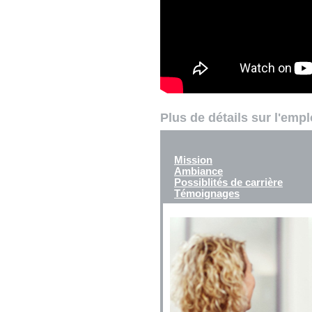
Plus de détails sur l'emp
Mission
Ambiance
Possiblités de carrière
Témoignages