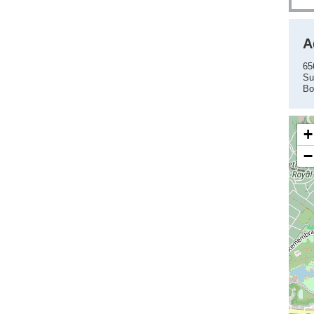
A
65
Su
Bo
+
−