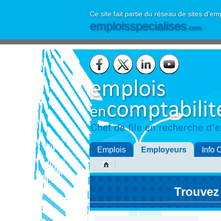
Ce site fait partie du réseau de sites d'em
emploisspecialises
.com
Emplois
Employeurs
Info 
Trouvez