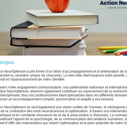
propos
ion NeurOptimum a pris forme d’un désir d’accompagnement et d’amélioration de la 
ectant le caractère unique de chacun(e). Le bien-être étant toujours notre priorité,
mal et l’épanouissement de notre clientèle.
avers notre engagement communautaire, nos partenariats nationaux et internationaux
ction NeurOptimum, désirons également contribuer au rayonnement de la recherche 
idisciplinaire, tous nos professionnels étant spécialisés dans les différents domaine
poser un accompagnement complet, personnalisé et adapté à vos besoins.
ion NeurOptimum se veut également une vision unifiée de l’humain, le néologisme p
de la contraction des mots neurosciences et optimisation. À travers nos interventi
amique et en constante mouvance de la vie & arias propre à chacun(e). La connai
idérant l’apport de la psychologie, de la communication des relations humaines, de
et d’offrir des interventions qui visent l’optimisation et le plein potentiel de notre cl