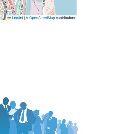
Leaflet
|
©
OpenStreetMap
contributors