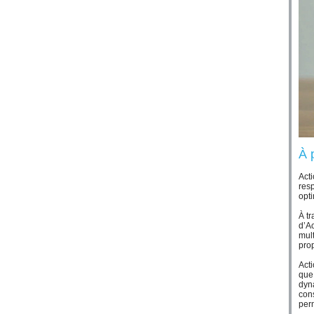
À 
Act
resp
opti
À tr
d’A
mult
pro
Act
que 
dyn
cons
perm