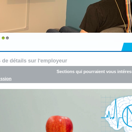
1
2
 de détails sur l'employeur
Sections qui pourraient vous intéres
ssion