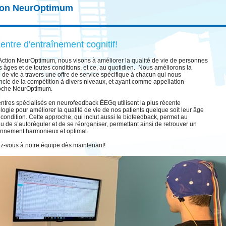
ion NeurOptimum
entre d'entraînement cognitif!
ction NeurOptimum, nous visons à améliorer la qualité de vie de personnes
s âges et de toutes conditions, et ce, au quotidien. Nous améliorons la
é de vie à travers une offre de service spécifique à chacun qui nous
encie de la compétition à divers niveaux, et ayant comme appellation
roche NeurOptimum.
ntres spécialisés en neurofeedback ÉEGq utilisent la plus récente
logie pour améliorer la qualité de vie de nos patients quelque soit leur âge
r condition. Cette approche, qui inclut aussi le biofeedback, permet au
u de s’autoréguler et de se réorganiser, permettant ainsi de retrouver un
onnement harmonieux et optimal.
z-vous à notre équipe dès maintenant!