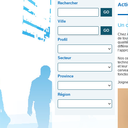
Rechercher
Act
Ville
Un c
Chez A
de tou
Profil
qualit
différ
l’app
Secteur
Nos ce
techno
et leu
cervea
foncti
Province
Joigne
Région