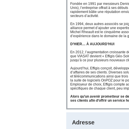
Fondée en 1991 par messieurs Denis 
Unis), l’entreprise offrait à ses début
rapidement bâtie une réputation envia
secteurs d’activité.
En 1994, deux autres associés se joi
alliance permet d’ajouter une expert
Michel Rheault est le cinquième assoc
d’expérience dans le domaine de la g
D’HIER… À AUJOURD’HUI
En 2012, l’augmentation croissante de 
que VIASAT devient « Effigis Géo-Solu
jusqu’à ce jour plusieurs nouveaux cli
Aujourd’hui, Effigis conçoit, dévelop
d’affaires de ses clients. Diverses s
et télécommunications ainsi que trois
la suite de logiciels OnPOZ pour le po
Employeur de choix, Effigis compte a
spécifiques de chaque client, peu impo
Alors qu’un avenir prometteur se de
ses clients afin d’offrir un service h
Adresse