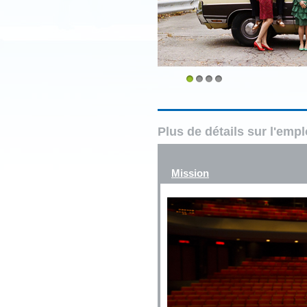
1
2
3
4
Plus de détails sur l'emp
Mission